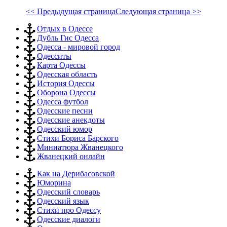
<< Предыдущая страница
Следующая страница >>
Отдых в Одессе
Дубль Гис Одесса
Одесса - мировой город
Одесситы
Карта Одессы
Одесская область
История Одессы
Оборона Одессы
Одесса футбол
Одесские песни
Одесские анекдоты
Одесский юмор
Стихи Бориса Барского
Миниатюра Жванецкого
Жванецкий онлайн
Как на Дерибасовской
Юморина
Одесский словарь
Одесский язык
Стихи про Одессу
Одесские диалоги