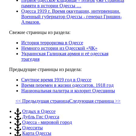
Первое одесское кладбище - теперь уже страница
памяти в истории Одессы …
Одесса 1919 г. Время оккупации, интервенции.
Военный губернатор Одессы - генерал Гришин-
Алмазов.
Свежие страницы из раздела:
История терроризма в Одессе
Немного истории из Одесской «ЧК»
Украинская Галицкая армия и её одесская
трагедия
Предыдущие страницы из раздела:
Смутное время 1919 год в Одессе
Время перемен в жизни одесситов. 1918 год
Национальная палитра и колорит Одесщины
<< Предыдущая страница
Следующая страница >>
Отдых в Одессе
Дубль Гис Одесса
Одесса - мировой город
Одесситы
Карта Одессы