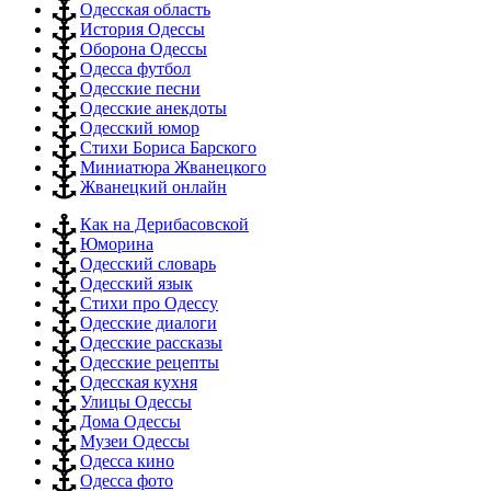
Одесская область
История Одессы
Оборона Одессы
Одесса футбол
Одесские песни
Одесские анекдоты
Одесский юмор
Стихи Бориса Барского
Миниатюра Жванецкого
Жванецкий онлайн
Как на Дерибасовской
Юморина
Одесский словарь
Одесский язык
Стихи про Одессу
Одесские диалоги
Одесские рассказы
Одесские рецепты
Одесская кухня
Улицы Одессы
Дома Одессы
Музеи Одессы
Одесса кино
Одесса фото