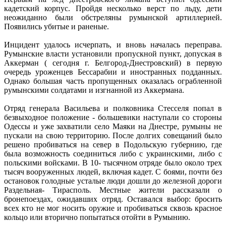
кадетский корпус. Пройдя несколько верст по льду, дети
неожиданно были обстреляны румынской артиллерией.
Появились убитые и раненые.
Инцидент удалось исчерпать, и вновь началась переправа.
Румынские власти установили пропускной пункт, допуская в
Аккерман ( сегодня г. Белгород-Днестровский) в первую
очередь уроженцев Бессарабии и иностранных подданных.
Однако большая часть пропущенных оказалась ограбленной
румынскими солдатами и изгнанной из Аккермана.
Отряд генерала Васильева и полковника Стесселя попал в
безвыходное положение - большевики наступали со стороны
Одессы и уже захватили село Маяки на Днестре, румыны не
пускали на свою территорию. После долгих совещаний было
решено пробиваться на север в Подольскую губернию, где
была возможность соединиться либо с украинскими, либо с
польскими войсками. В 10- тысячном отряде было около трех
тысяч вооруженных людей, включая кадет. С боями, почти без
остановок голодные усталые люди дошли до железной дороги
Раздельная- Тирасполь. Местные жители рассказали о
бронепоездах, ожидавших отряд. Оставался выбор: бросить
всех кто не мог носить оружие и пробиваться сквозь красное
кольцо или вторично попытаться отойти в Румынию.