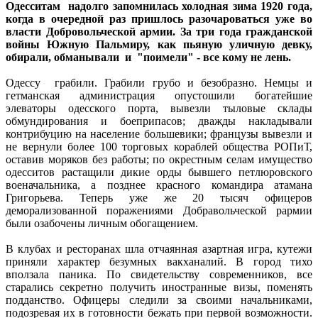
Одесситам надолго запомнилась холодная зима 1920 года,
когда в очередной раз пришлось разочароваться уже во
власти Добровольческой армии. За три года гражданской
войны Южную Пальмиру, как пьяную уличную девку,
обирали, обманывали и "поимели" - все кому не лень.
Одессу грабили. Грабили грубо и безобразно. Немцы и
гетманская администрация опустошили богатейшие
элеваторы одесского порта, вывезли тыловые склады
обмундирования и боеприпасов; дважды накладывали
контрибуцию на население большевики; французы вывезли и
не вернули более 100 торговых кораблей общества РОПиТ,
оставив моряков без работы; по окрестным селам имущество
одесситов растащили дикие орды бывшего петлюровского
военачальника, а позднее красного командира атамана
Григорьева. Теперь уже же 20 тысяч офицеров
деморализованной поражениями Добравольческой рармии
были озабочены личным обогащением.
В клубах и ресторанах шла отчаянная азартная игра, кутежи
приняли характер безумных вакханалий. В город тихо
вползала паника. По свидетельству современников, все
старались секретно получить иностранные визы, поменять
подданство. Офицеры следили за своими начальниками,
подозревая их в готовности бежать при первой возможности.