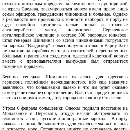
отходить походным порядком на соединение с группировкой
генерала Бредова, эвакуироваться морем имели право лишь
семьи офицеров, гражданские чиновники и больные. Однако
в реальности все произошло в точности наоборот: в порту на
суда спокойно грузились целые полки и строевые
артиллерийские части, погрузилось Сергиевское
артиллерийское училище в составе 300 здоровых юнкеров,
штаб генерала Шиллинга со всеми чиновниками погрузился
на пароход "Владимир" и благополучно отплыл в Варну. Зато
не хватило на кораблях места для госпиталей, переполненных
больными и ранеными солдатами, одесский кадетский корпус
вместе с преподавателями вынужден был отправиться
походным порядком.
Бегство генерала Шиллинга оказалось для одесского
гарнизона полнейшей неожиданностью, ибо еще накануне
заявлялось, что большевики далеко и что им будет оказано
самое решительное сопротивление. Власть в городе пришлось
взять в свои руки коменданту города полковнику Стесселю.
Утром 6 февраля большевики Одессы подняли восстание на
Молдаванке и Пересыпи, откуда начали обстреливать из
пулеметов гавань, русские и иностранные пароходы. В порту
началась паника, большинство судов снялось с якоря и вышло
в открытое море. Оставшимся ничего не оставалось делать,