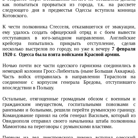
как попытаться прорваться из города, т.к. на рассвете
следующего дня в предместья Одессы вступила конница
Котовского.
К чести полковника Стесселя, отказавшегося от эвакуации,
ему удалось создать офицерский отряд и с боем вывести
отступавших в юго-западном направлении. Английские
крейсера попытались прикрыть отступление, сделав
несколько выстрелов по городу, но уже к вечеру
7 февраля
1920 г. Одесса была взята войсками Красной армии.
Ночью почти все части одесского гарнизона соединились в
немецкой колонии Гросс-Либенталь (ныне Большая Аккаржа).
Часть войск отправилась в направлении Тирасполя на
соединение с корпусом генерала Бредова, отступившего
впоследствии в Польшу.
Остальные, отягощенные громадным обозом с военным и
гражданским имуществом, госпитальными повозками с
ранеными и больными, решили перейти румынскую границу.
Командование принял на себя генерал Васильев, который из
Овидиополя отправил своего начальника штаба полковника
Мамонтова на переговоры с румынскими властями.
Первым на лед днестровского лимана вступил одесский