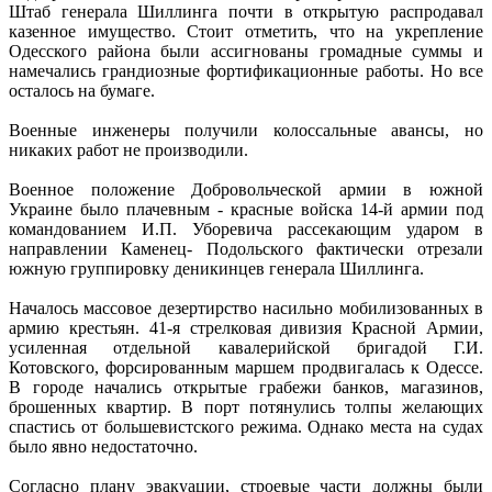
Штаб генерала Шиллинга почти в открытую распродавал
казенное имущество. Стоит отметить, что на укрепление
Одесского района были ассигнованы громадные суммы и
намечались грандиозные фортификационные работы. Но все
осталось на бумаге.
Военные инженеры получили колоссальные авансы, но
никаких работ не производили.
Военное положение Добровольческой армии в южной
Украине было плачевным - красные войска 14-й армии под
командованием И.П. Уборевича рассекающим ударом в
направлении Каменец- Подольского фактически отрезали
южную группировку деникинцев генерала Шиллинга.
Началось массовое дезертирство насильно мобилизованных в
армию крестьян. 41-я стрелковая дивизия Красной Армии,
усиленная отдельной кавалерийской бригадой Г.И.
Котовского, форсированным маршем продвигалась к Одессе.
В городе начались открытые грабежи банков, магазинов,
брошенных квартир. В порт потянулись толпы желающих
спастись от большевистского режима. Однако места на судах
было явно недостаточно.
Согласно плану эвакуации, строевые части должны были