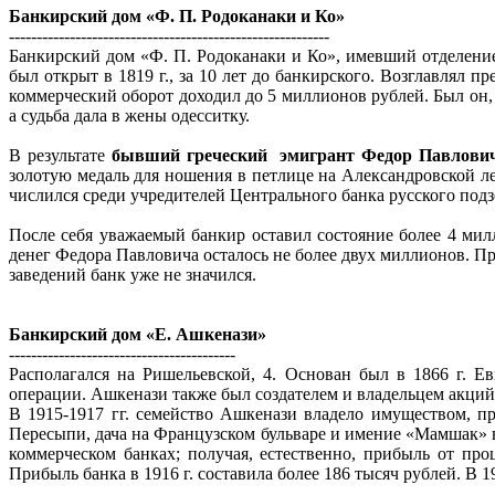
Банкирский дом «Ф. П. Родоканаки и Ко»
----------------------------------------------------------
Банкирский дом «Ф. П. Родоканаки и Ко», имевший отделение
был открыт в 1819 г., за 10 лет до банкирского. Возглавлял
коммерческий оборот доходил до 5 миллионов рублей. Был он, 
а судьба дала в жены одесситку.
В результате
бывший греческий эмигрант
Федор Павлови
золотую медаль для ношения в петлице на Александровской л
числился среди учредителей Центрального банка русского под
После себя уважаемый банкир оставил состояние более 4 мил
денег Федора Павловича осталось не более двух миллионов. Пр
заведений банк уже не значился.
Банкирский дом «Е. Ашкенази»
-----------------------------------------
Располагался на Ришельевской, 4. Основан был в 1866 г. 
операции. Ашкенази также был создателем и владельцем акций
В 1915-1917 гг. семейство Ашкенази владело имуществом, п
Пересыпи, дача на Французском бульваре и имение «Мамшак»
коммерческом банках; получая, естественно, прибыль от пр
Прибыль банка в 1916 г. составила более 186 тысяч рублей. В 1