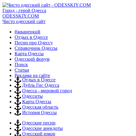
Город - герой Одесса
ODESSKIY.COM
Чисто одесский сайт
#жванецкий
Отдых в Одессе
Песни про Одессу
Справочник Одессы
Карта Одессы
Одесский форум
Поиск
Статьи
Реклама на сайте
Отдых в Одессе
Дубль Гис Одесса
Одесса - мировой город
Одесситы
Карта Одессы
Одесская область
История Одессы
Одесские песни
Одесские анекдоты
Одесский юмор