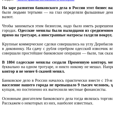
На заре развития банковского дела в России этот бизнес н
были людьми тертыми — на глаз определяли фальшивые день
валют.
Чтобы заниматься этим бизнесом, надо было иметь разрешени
городах.
Одесские менялы были выходцами из средиземном
прямо на тротуаре, а иностранные матросы галдели вокруг,
Крупные коммерческие сделки совершались на углу Дерибасовс
в диковинку. На сдачу с рубля серебром одесский извозчик 
совершали простейшие банковские операции — были, так сказат
В 1804 г.одесские менялы создали Променную контору, м
буквально на одном тротуаре, и никто никому не мешал. Напр
контор и не менее 6 скамей менял.
Банковское дело в России началось практически вместе с 19-м
население нашего города не превышало 9 тысяч человек, 
купцов, но постепенно их вытеснили местные финансисты.
Основным двигателем банковского дела тогда являлась торговл
Расскажем о некоторых из них, наиболее известных.