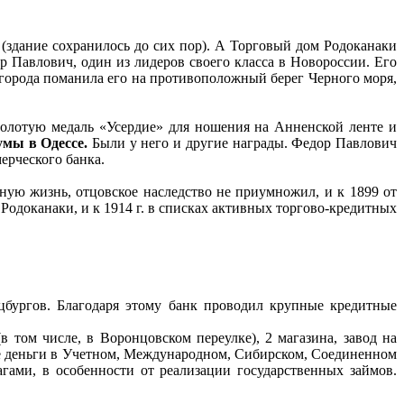
(здание сохранилось до сих пор). А Торговый дом Родоканаки
р Павлович, один из лидеров своего класса в Новороссии. Его
о города поманила его на противоположный берег Черного моря,
олотую медаль «Усердие» для ношения на Анненской ленте и
умы в Одессе.
Были у него и другие награды. Федор Павлович
ерческого банка.
ную жизнь, отцовское наследство не приумножил, и к 1899 от
Родоканаки, и к 1914 г. в списках активных торгово-кредитных
цбургов. Благодаря этому банк проводил крупные кредитные
том числе, в Воронцовском переулке), 2 магазина, завод на
е деньги в Учетном, Международном, Сибирском, Соединенном
гами, в особенности от реализации государственных займов.