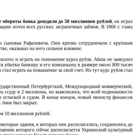
е обороты банка доходили до 50 миллионов рублей
, он играл
ции почти всех русских заграничных займов. В 1868 г. глава
и сыновья Рафаловича. Они крепко сотрудничали с крупным
ве, оказывал на него сильное влияние.
олото и играть на понижение курса рубля. Абаза не замедлил
ся убытки банкиру и его компаньону в размере около 800 тысяч
стал играть на повышение за свой счет. Но тут курс рубля стал
Государственный Петербургский, Международный коммерческий,
ь ссуду в 2 миллиона, но выяснилось, что всей недвижимости
л оглаской и судом. В конце концов, новый министр финансов
. банк был закрыт.
ом 10 миллионов рублей.
екоторые здания, в которых они располагались, сохранились до
ещении которого сейчас располагается Украинский культурный