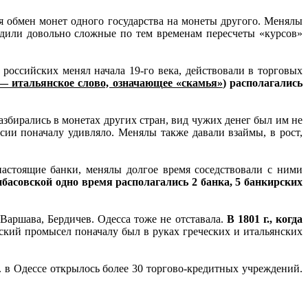
я обмен монет одного государства на монеты другого. Менялы
дили довольно сложные по тем временам пересчеты «курсов»
российских менял начала 19-го века, действовали в торговых
— итальянское слово, означающее «скамья»
) располагались
збирались в монетах других стран, вид чужих денег был им не
сии поначалу удивляло. Менялы также давали взаймы, в рост,
настоящие банки, менялы долгое время соседствовали с ними
асовской одно время располагались 2 банка, 5 банкирских
 Варшава, Бердичев. Одесса тоже не отставала.
В 1801 г., когда
кий промысел поначалу был в руках греческих и итальянских
г. в Одессе открылось более 30 торгово-кредитных учреждений.