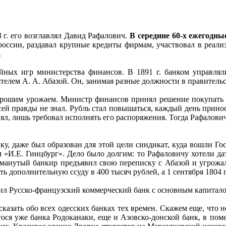
 г. его возглавлял Давид Рафалович.
В середине 60-х ежегодны
ссии, раздавал крупные кредиты фирмам, участвовал в реализа
.
ных игр министерства финансов. В 1891 г. банком управлял
лем А. А. Абазой. Он, занимая разные должности в правительст
 хорошим урожаем. Министр финансов принял решение покупать з
всей правды не знал. Рубль стал повышаться, каждый день прино
ял, лишь требовал исполнять его распоряжения. Тогда Рафалович 
ку, даже был образован для этой цели синдикат, куда вошли 
 «И.Е. Гинцбург». Дело было долгим: то Рафаловичу хотели дат
обманутый банкир предъявил свою переписку с Абазой и угрожа
 дополнительную ссуду в 400 тысяч рублей, а 1 сентября 1804 г
авил Русско-французский коммерческий банк с основным капитал
сказать обо всех одесских банках тех времен. Скажем еще, что н
гося уже банка Родоканаки, еще и Азовско-донской банк, в пом