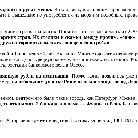
аходился в руках менял.
В их лавках, в основном, производилс
ги и вышедшие из употребления из моря им подобных, прово
е министерства финансов. Понятно, что большая часть из 2287 
орских стран. Их столики и скамьи (между прочим,
«банк» 
 дружно торопясь поменять свои деньги на рубли
.
кой и Ришельевской, возле казино. Многие одесситы неплохо ра
вполне мог дать турецкую монету, что приезжих из глубины Рос
ь, ростками банковского дела в Одессе.
енявшую рубли на ассигнации
. Позже, когда появились уже 
имер,
на небольшом участке Ришельевской улицы перед Дериб
 веком, центром его были такие города, как Петербург, Москва,
здесь открылись 2 банкирских дома — Фурнье и Рено.
Банковс
я. А торговля требует кредитов. Поэтому за период 1801-1917 