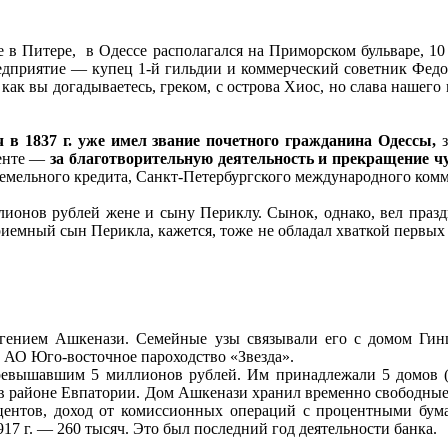
 в Питере, в Одессе располагался на Приморском бульваре, 10 
 предприятие — купец 1-й гильдии и коммерческий советник Федо
как вы догадываетесь, греком, с острова Хиос, но слава нашег
ч
в 1837 г. уже имел звание почетного гражданина Одессы,
з
енте —
за благотворительную деятельность и прекращение ч
земельного кредита, Санкт-Петербургского международного комм
лионов рублей жене и сыну Периклу. Сынок, однако, вел празд
иемный сын Перикла, кажется, тоже не обладал хваткой первых 
Евгением Ашкенази. Семейные узы связывали его с домом Гин
 АО Юго-восточное пароходство «Звезда».
ревышавшим 5 миллионов рублей. Им принадлежали 5 домов (в 
 в районе Евпатории. Дом Ашкенази хранил временно свободны
оцентов, доход от комиссионных операций с процентными бума
917 г. — 260 тысяч. Это был последний год деятельности банка.