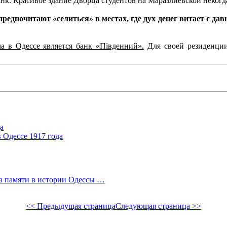
нк. Красивое здание Дворца студентов на Маразлиевской некогд
едпочитают «селиться» в местах, где дух денег витает с д
а в Одессе является банк «Південний».
Для своей резиденции
а
в Одессе 1917 года
ца памяти в истории Одессы …
<< Предыдущая страница
Следующая страница >>