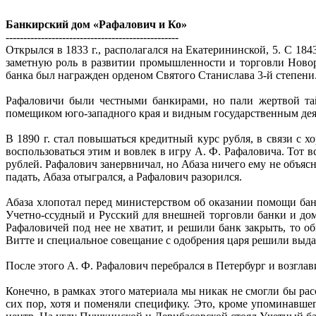
Банкирский дом «Рафалович и Ко»
-------------------------------------------------
Открылся в 1833 г., располагался на Екатерининской, 5. С 1843
заметную роль в развитии промышленности и торговли Новоро
банка был награжден орденом Святого Станислава 3-й степени
Рафаловичи были честными банкирами, но пали жертвой тай
помещиком юго-западного края и видным государственным деяте
В 1890 г. стал повышаться кредитный курс рубля, в связи с
воспользоваться этим и вовлек в игру А. Ф. Рафаловича. Тот 
рублей. Рафалович занервничал, но Абаза ничего ему не объясн
падать, Абаза отыгрался, а Рафалович разорился.
Абаза хлопотал перед министерством об оказании помощи бан
Учетно-ссудный и Русский для внешней торговли банки и дом
Рафаловичей под нее не хватит, и решили банк закрыть, то 
Витте и специальное совещание с одобрения царя решили выдать
После этого А. Ф. Рафалович перебрался в Петербург и возгл
Конечно, в рамках этого материала мы никак не смогли бы рас
сих пор, хотя и поменяли специфику. Это, кроме упоминавше