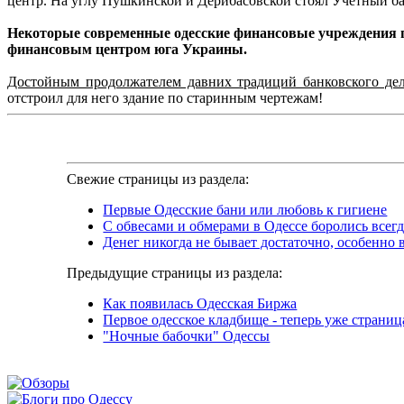
центр. На углу Пушкинской и Дерибасовской стоял Учетный ба
Некоторые современные одесские финансовые учреждения пр
финансовым центром юга Украины.
Достойным продолжателем давних традиций банковского дел
отстроил для него здание по старинным чертежам!
Свежие страницы из раздела:
Первые Одесские бани или любовь к гигиене
С обвесами и обмерами в Одессе боролись всегд
Денег никогда не бывает достаточно, особенно 
Предыдущие страницы из раздела:
Как появилась Одесская Биржа
Первое одесское кладбище - теперь уже страни
"Ночные бабочки" Одессы