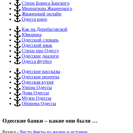
Стихи Бориса Барского
Миниатюра Жванецкого
Жванецкий онлайн
Одесса кино
Как на Дерибасовской
Юморина
Одесский словарь
Одесский язык
Стихи про Одессу
Одесские диалоги
Одесса футбол
Одесские рассказы
Одесские рецепты
Одесская кухня
Улицы Одессы
Дома Одессы
Музеи Одессы
Оборона Одессы
Одесские банки – какие они были …
Раздел -
Чисто факты из жизни и истории