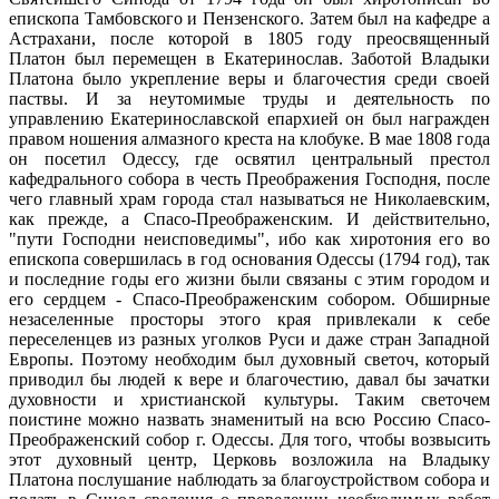
епископа Тамбовского и Пензенского. Затем был на кафедре а
Астрахани, после которой в 1805 году преосвященный
Платон был перемещен в Екатеринослав. Заботой Владыки
Платона было укрепление веры и благочестия среди своей
паствы. И за неутомимые труды и деятельность по
управлению Екатеринославской епархией он был награжден
правом ношения алмазного креста на клобуке. В мае 1808 года
он посетил Одессу, где освятил центральный престол
кафедрального собора в честь Преображения Господня, после
чего главный храм города стал называться не Николаевским,
как прежде, а Спасо-Преображенским. И действительно,
"пути Господни неисповедимы", ибо как хиротония его во
епископа совершилась в год основания Одессы (1794 год), так
и последние годы его жизни были связаны с этим городом и
его сердцем - Спасо-Преображенским собором. Обширные
незаселенные просторы этого края привлекали к себе
переселенцев из разных уголков Руси и даже стран Западной
Европы. Поэтому необходим был духовный светоч, который
приводил бы людей к вере и благочестию, давал бы зачатки
духовности и христианской культуры. Таким светочем
поистине можно назвать знаменитый на всю Россию Спасо-
Преображенский собор г. Одессы. Для того, чтобы возвысить
этот духовный центр, Церковь возложила на Владыку
Платона послушание наблюдать за благоустройством собора и