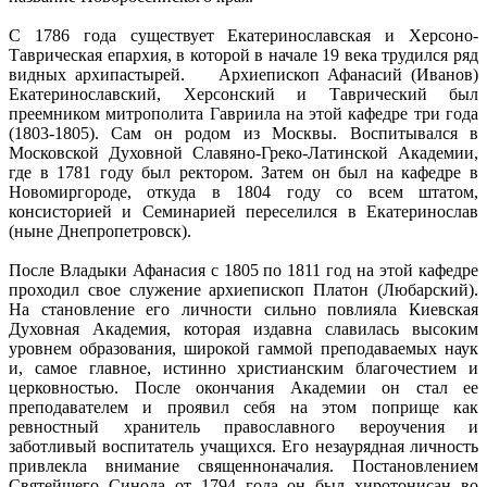
С 1786 года существует Екатеринославская и Херсоно-
Таврическая епархия, в которой в начале 19 века трудился ряд
видных архипастырей. Архиепископ Афанасий (Иванов)
Екатеринославский, Херсонский и Таврический был
преемником митрополита Гавриила на этой кафедре три года
(1803-1805). Сам он родом из Москвы. Воспитывался в
Московской Духовной Славяно-Греко-Латинской Академии,
где в 1781 году был ректором. Затем он был на кафедре в
Новомиргороде, откуда в 1804 году со всем штатом,
консисторией и Семинарией переселился в Екатеринослав
(ныне Днепропетровск).
После Владыки Афанасия с 1805 по 1811 год на этой кафедре
проходил свое служение архиепископ Платон (Любарский).
На становление его личности сильно повлияла Киевская
Духовная Академия, которая издавна славилась высоким
уровнем образования, широкой гаммой преподаваемых наук
и, самое главное, истинно христианским благочестием и
церковностью. После окончания Академии он стал ее
преподавателем и проявил себя на этом поприще как
ревностный хранитель православного вероучения и
заботливый воспитатель учащихся. Его незаурядная личность
привлекла внимание священноначалия. Постановлением
Святейшего Синода от 1794 года он был хиротонисан во