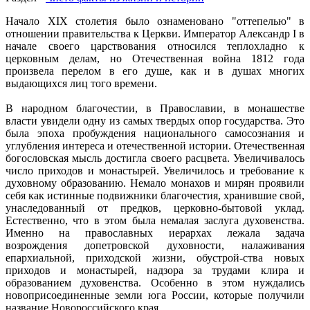
Начало XIX столетия было ознаменовано "оттепелью" в
отношении правительства к Церкви. Император Александр I в
начале своего царствования относился теплохладно к
церковным делам, но Отечественная война 1812 года
произвела перелом в его душе, как и в душах многих
выдающихся лиц того времени.
В народном благочестии, в Православии, в монашестве
власти увидели одну из самых твердых опор государства. Это
была эпоха пробуждения национального самосознания и
углубления интереса и отечественной истории. Отечественная
богословская мысль достигла своего расцвета. Увеличивалось
число приходов и монастырей. Увеличилось и требование к
духовному образованию. Немало монахов и мирян проявили
себя как истинные подвижники благочестия, хранившие свой,
унаследованный от предков, церковно-бытовой уклад.
Естественно, что в этом была немалая заслуга духовенства.
Именно на православных иерархах лежала задача
возрождения допетровской духовности, налаживания
епархиальной, приходской жизни, обустрой-ства новых
приходов и монастырей, надзора за трудами клира и
образованием духовенства. Особенно в этом нуждались
новоприсоединенные земли юга России, которые получили
название Новороссийского края.