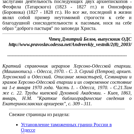
заслугами деятельность последующих двух архиепископов -
Феофила (Татарского) (1823 - 1827 гг.) и Онисифора
(Боровика) (1827 - 1828 гг.). Но все же, последний в жизни
являл собой пример неутомимой строгости к себе и
благодушной снисходительности к пасомым, нося на себе
образ "доброго пастыря" по заповеди Христа.
Чтец Дмитрий Белов, выпускник ОДС
http://www.pravoslav.odessa.net/Andreevkiy_vestnik/2(8)_2003/
--------------------------------------------------------------------------------
Краткий справочник иерархов Херсоно-Одесской епархии.
(Машинопись). - Одесса, 1970. - С. 3. Сергий (Петров), архиеп.
Херсонский и Одесский. Описание монастырей, Семинарии и
храмов Херсоно-Одесской епархии и их современное состояние
на 1-е января 1970 года. Часть 1. - Одесса, 1970. - С.21.Там
же с. 22. Труды киевской Духовной Академии. - Киев, 1863,
январь, Н.М. "Краткие библиографические сведения о
Екатеринославских архиереях", с. 309 - 311.
Свежие страницы из раздела:
Установление таможенных границ России в
Одессе