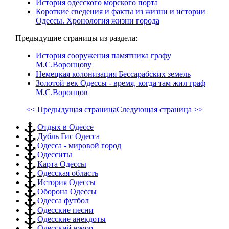
История одесского морского порта
Короткие сведения и факты из жизни и истории
Одессы. Хронология жизни города
Предыдущие страницы из раздела:
История сооружения памятника графу
М.С.Воронцову
Немецкая колонизация Бессарабских земель
Золотой век Одессы - время, когда там жил граф
М.С.Воронцов
<< Предыдущая страница
Следующая страница >>
Отдых в Одессе
Дубль Гис Одесса
Одесса - мировой город
Одесситы
Карта Одессы
Одесская область
История Одессы
Оборона Одессы
Одесса футбол
Одесские песни
Одесские анекдоты
Одесский юмор