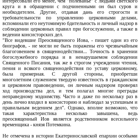
интересовали его менее, чем "полеванье" с людьми светского
круга и в обращении с подчиненными он был суров и
необходителен. Другие, отдавая дань его строгости и
требовательности по управлению церковными делами,
вспоминали его неутомимую бдительность и личный надзор в
соблюдении церковных правил при богослужении, а также в
ведении консисторских дел.
"Все видевшие Преосвященного Иова, - пишет один из его
биографов, - не могли не быть поражены его чрезвычайным
благоговением в священнодействии... Точность в хранении
богослужебного порядка и в ненарушаемом соблюдении
Священного Писания, так же в строгом учреждении чтения,
пения и всякого священнодействия по уставу церковному,
была примерная. С другой стороны, приобретши
многолетним служением твердую известность в гражданском
и церковном правоведении, он личным надзором проверял
ход производства дел, и тем полагал многие преграды
неправедному мздоимству. Часто и даже по нескольку раз в
день лично входил в консисторию и наблюдал за успешным и
правильным ведением дел". Однако, вполне возможно, что
такая характеристика несколько завышена, ведь
преосвященный Иов является родственником всесильного
временщика - князя Потемкина.
Не отмечена в истории Екатеринославской епархии особыми