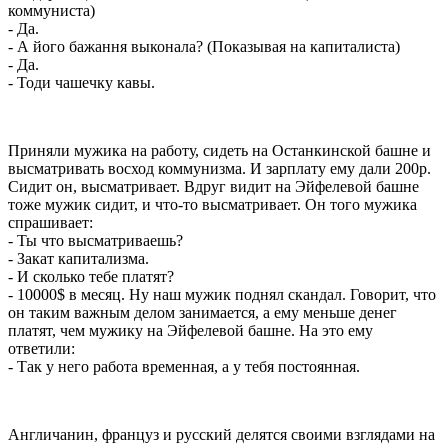
коммуниста)
- Да.
- А його бажання выконала? (Показывая на капиталиста)
- Да.
- Тоди чашечку кавы.
Приняли мужика на работу, сидеть на Останкинской башне и
высматривать восход коммунизма. И зарплату ему дали 200р.
Сидит он, высматривает. Вдруг видит на Эйфелевой башне
тоже мужик сидит, и что-то высматривает. Он того мужика
спрашивает:
- Ты что высматриваешь?
- Закат капитализма.
- И сколько тебе платят?
- 10000$ в месяц. Ну наш мужик поднял скандал. Говорит, что
он таким важным делом занимается, а ему меньше денег
платят, чем мужику на Эйфелевой башне. На это ему
ответили:
- Так у него работа временная, а у тебя постоянная.
Англичанин, француз и русский делятся своими взглядами на