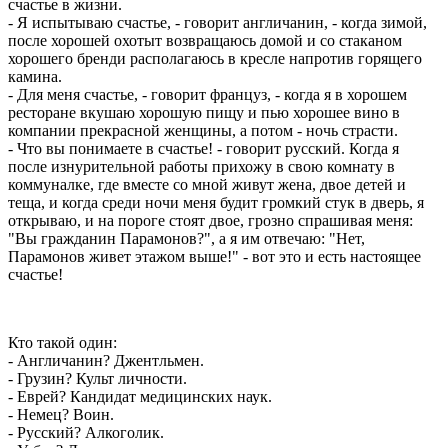
счастье в жизни.
- Я испытываю счастье, - говорит англичанин, - когда зимой,
после хорошей охотыт возвращаюсь домой и со стаканом
хорошего бренди располагаюсь в кресле напротив горящего
камина.
- Для меня счастье, - говорит француз, - когда я в хорошем
ресторане вкушаю хорошую пищу и пью хорошее вино в
компании прекрасной женщины, а потом - ночь страсти.
- Что вы понимаете в счастье! - говорит русский. Когда я
после изнурительной работы прихожу в свою комнату в
коммуналке, где вместе со мной живут жена, двое детей и
теща, и когда среди ночи меня будит громкий стук в дверь, я
открываю, и на пороге стоят двое, грозно спрашивая меня:
"Вы гражданин Парамонов?", а я им отвечаю: "Нет,
Парамонов живет этажом выше!" - вот это и есть настоящее
счастье!
Кто такой один:
- Англичанин? Джентльмен.
- Грузин? Культ личности.
- Еврей? Кандидат медицинских наук.
- Немец? Воин.
- Русский? Алкоголик.