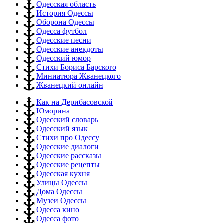
Одесская область
История Одессы
Оборона Одессы
Одесса футбол
Одесские песни
Одесские анекдоты
Одесский юмор
Стихи Бориса Барского
Миниатюра Жванецкого
Жванецкий онлайн
Как на Дерибасовской
Юморина
Одесский словарь
Одесский язык
Стихи про Одессу
Одесские диалоги
Одесские рассказы
Одесские рецепты
Одесская кухня
Улицы Одессы
Дома Одессы
Музеи Одессы
Одесса кино
Одесса фото