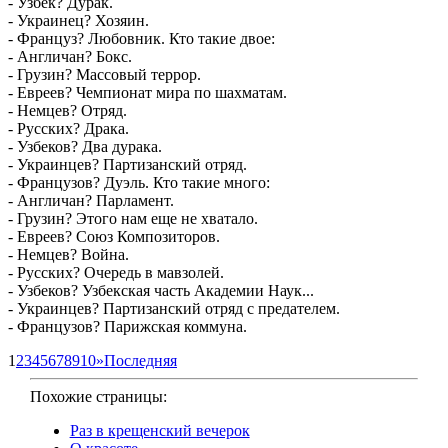
- Узбек? Дурак.
- Украинец? Хозяин.
- Француз? Любовник. Кто такие двое:
- Англичан? Бокс.
- Грузин? Массовый террор.
- Евреев? Чемпионат мира по шахматам.
- Немцев? Отряд.
- Русских? Драка.
- Узбеков? Два дурака.
- Украинцев? Партизанский отряд.
- Французов? Дуэль. Кто такие много:
- Англичан? Парламент.
- Грузин? Этого нам еще не хватало.
- Евреев? Союз Композиторов.
- Немцев? Война.
- Русских? Очередь в мавзолей.
- Узбеков? Узбекская часть Академии Наук...
- Украинцев? Партизанский отряд с предателем.
- Французов? Парижская коммуна.
1
2
3
4
5
6
7
8
9
10
»
Последняя
Похожие страницы:
Раз в крещенский вечерок