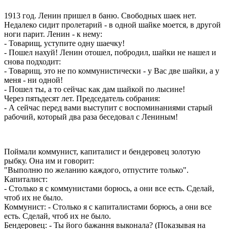
1913 год. Ленин пришел в баню. Свободных шаек нет.
Недалеко сидит пролетарий - в одной шайке моется, в другой
ноги парит. Ленин - к нему:
- Товарищ, уступите одну шаечку!
- Пошел нахуй! Ленин отошел, побродил, шайки не нашел и
снова подходит:
- Товарищ, это не по коммунистически - у Вас две шайки, а у
меня - ни одной!
- Пошел ты, а то сейчас как дам шайкой по лысине!
Через пятьдесят лет. Председатель собрания:
- А сейчас перед вами выступит с воспоминаниями старый
рабочий, который два раза беседовал с Лениным!
Поймали коммунист, капиталист и бендеровец золотую
рыбку. Она им и говорит:
"Выполню по желанию каждого, отпустите только".
Капиталист:
- Столько я с коммунистами борюсь, а они все есть. Сделай,
чтоб их не было.
Коммунист: - Столько я с капиталистами борюсь, а они все
есть. Сделай, чтоб их не было.
Бендеровец: - Ты його бажання выконала? (Показывая на