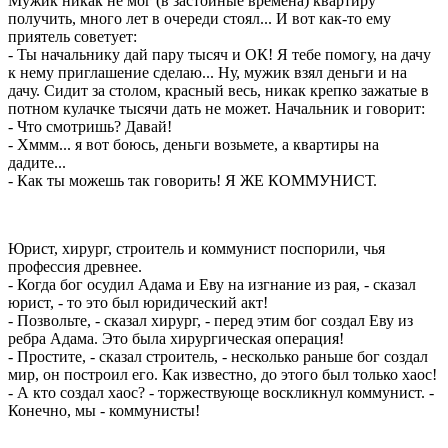
Мужик никак не мог (в застойные времена) квартиру
получить, много лет в очереди стоял... И вот как-то ему
приятель советует:
- Ты начальнику дай пару тысяч и ОК! Я тебе помогу, на дачу
к нему приглашение сделаю... Ну, мужик взял деньги и на
дачу. Сидит за столом, красный весь, никак крепко зажатые в
потном кулачке тысячи дать не может. Начальник и говорит:
- Что смотришь? Давай!
- Хммм... я вот боюсь, деньги возьмете, а квартиры на
дадите...
- Как ты можешь так говорить! Я ЖЕ КОММУНИСТ.
Юрист, хирург, строитель и коммунист поспорили, чья
профессия древнее.
- Когда бог осудил Адама и Еву на изгнание из рая, - сказал
юрист, - то это был юридический акт!
- Позвольте, - сказал хирург, - перед этим бог создал Еву из
ребра Адама. Это была хирургическая операция!
- Простите, - сказал строитель, - несколько раньше бог создал
мир, он построил его. Как известно, до этого был только хаос!
- А кто создал хаос? - торжествующе воскликнул коммунист. -
Конечно, мы - коммунисты!