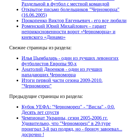
Раздельной в футбол с местной командой
Открытое письмо болельщиков "Черноморца"
(16.06.2005)
Прокопенко Виктор Евгеньевич - его все любили
Роменский Юрий Михайлович – гарант
неприкосновенности ворот «Черноморца» и
киевского «Динамо»
Свежие страницы из раздела:
Илья Цымбаларь - один из лучших левоногих
футболистов Европы 90-х
Анатолий Двоенков - один из лучших
нападающих Черноморца
Итоги первой части сезона 2009-2010.
"Черноморец"
Предыдущие страницы из раздела:
Кубок УЕФА: "Черноморец" - "Висла" - 0:0.
Десять лет спустя
Чемпионат Украины, сезон 2005-2006 гг.
Удивительно, что "Черноморец" в 29-туре
проиграл 3-й раз подряд, но - бронзу завоевал...
досрочно !