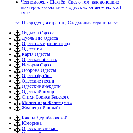
Черноморец - Шахтёр. Сказ о том, как донецких
шахтёров «завалило» в одесских катакомбах в 23-
туре
<< Предыдущая страница
Следующая страница >>
Отдых в Одессе
Дубль Гис Одесса
Одесса - мировой город
Одесситы
Карта Одессы
Одесская область
История Одессы
Оборона Одессы
Одесса футбол
Одесские песни
Одесские анекдоты
Одесский юмор
Стихи Бориса Барского
Миниатюра Жванецкого
Жванецкий онлайн
Как на Дерибасовской
Юморина
Одесский словарь