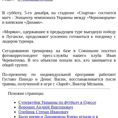
В субботу, 5-го декабря, на стадионе «Спартак» состоится
матч - Эпицентр чемпионата Украины между «Черноморцем»
и киевским «Динамо».
«Моряки», одержавшие в предыдущем туре выездную победу
в Луганске, продолжают усиленно готовиться к поединку с
лидером турнира.
Сегодняшнюю тренировку на базе в Совиньоне посетил
фотокорреспондент пресс-службы нашего клуба Иван
Череватенко. В его объектив попали все, кто занимается в
общей группе.
По-прежнему по индивидуальной программе работают
Густаво Пинедо и Денис Васин, восстанавливается после
травмы, полученной в игре с «Зарей», Виктор Мельник.
Похожие страницы:
Суперкубок Украины по футболу в Одессе
Воронин Андрей Викторович
Олейник Степан Иванович
Было время и Динамовцы Киева играли и в