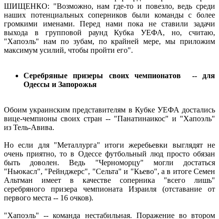
ШИЩЕНКО: "Возможно, нам где-то и повезло, ведь среди
наших потенциальных соперников были команды с более
громкими именами. Перед нами пока не ставили задачи
выхода в групповой раунд Кубка УЕФА, но, считаю,
"Хапоэль" нам по зубам, по крайней мере, мы приложим
максимум усилий, чтобы пройти его".
Серебряные призеры своих чемпионатов -- для
Одессы и Запорожья
Обоим украинским представителям в Кубке УЕФА достались
вице-чемпионы своих стран -- "Панатинаикос" и "Хапоэль"
из Тель-Авива.
Но если для "Металлурга" итоги жеребьевки выглядят не
очень приятно, то в Одессе футбольный люд просто обязан
быть доволен. Ведь "Черноморцу" могли достаться
"Ньюкасл", "Рейнджерс", "Сельта" и "Кьево", а в итоге Семен
Альтман имеет в качестве соперника "всего лишь"
серебряного призера чемпионата Израиля (отставание от
первого места -- 16 очков).
"Хапоэль" -- команда нестабильная. Поражение во втором