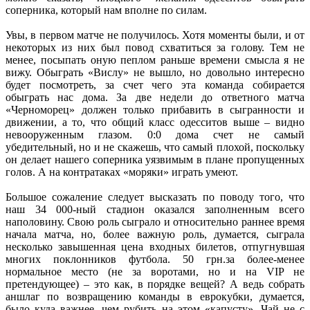
соперника, который нам вполне по силам.
Увы, в первом матче не получилось. Хотя моменты были, и от
некоторых из них был повод схватиться за голову. Тем не
менее, посыпать оную пеплом раньше времени смысла я не
вижу. Обыграть «Вислу» не вышло, но довольно интересно
будет посмотреть, за счет чего эта команда собирается
обыграть нас дома. За две недели до ответного матча
«Черноморец» должен только прибавить в сыгранности и
движении, а то, что общий класс одесситов выше – видно
невооруженным глазом. 0:0 дома счет не самый
убедительный, но и не скажешь, что самый плохой, поскольку
он делает нашего соперника уязвимым в плане пропущенных
голов. А на контратаках «моряки» играть умеют.
Большое сожаление следует высказать по поводу того, что
наш 34 000-ный стадион оказался заполненным всего
наполовину. Свою роль сыграло и относительно раннее время
начала матча, но, более важную роль, думается, сыграла
несколько завышенная цена входных билетов, отпугнувшая
многих поклонников футбола. 50 грн.за более-менее
нормальное место (не за воротами, но и на VIP не
претендующее) – это как, в порядке вещей? А ведь собрать
аншлаг по возвращению команды в еврокубки, думается,
было куда важнее, чем рубить на этом «капусту». Чай не с