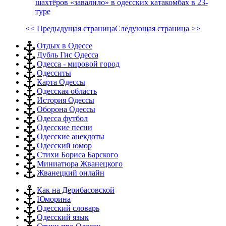
шахтёров «завалило» в одесских катакомбах в 23-
туре
<< Предыдущая страница
Следующая страница >>
Отдых в Одессе
Дубль Гис Одесса
Одесса - мировой город
Одесситы
Карта Одессы
Одесская область
История Одессы
Оборона Одессы
Одесса футбол
Одесские песни
Одесские анекдоты
Одесский юмор
Стихи Бориса Барского
Миниатюра Жванецкого
Жванецкий онлайн
Как на Дерибасовской
Юморина
Одесский словарь
Одесский язык