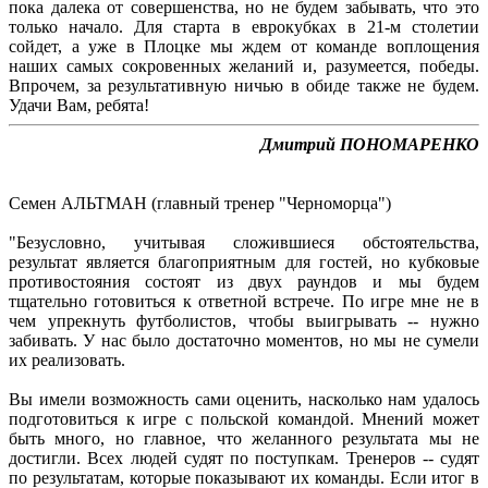
пока далека от совершенства, но не будем забывать, что это
только начало. Для старта в еврокубках в 21-м столетии
сойдет, а уже в Плоцке мы ждем от команде воплощения
наших самых сокровенных желаний и, разумеется, победы.
Впрочем, за результативную ничью в обиде также не будем.
Удачи Вам, ребята!
Дмитрий ПОНОМАРЕНКО
Семен АЛЬТМАН (главный тренер "Черноморца")
"Безусловно, учитывая сложившиеся обстоятельства,
результат является благоприятным для гостей, но кубковые
противостояния состоят из двух раундов и мы будем
тщательно готовиться к ответной встрече. По игре мне не в
чем упрекнуть футболистов, чтобы выигрывать -- нужно
забивать. У нас было достаточно моментов, но мы не сумели
их реализовать.
Вы имели возможность сами оценить, насколько нам удалось
подготовиться к игре с польской командой. Мнений может
быть много, но главное, что желанного результата мы не
достигли. Всех людей судят по поступкам. Тренеров -- судят
по результатам, которые показывают их команды. Если итог в