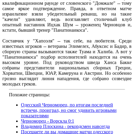
квалификационном раунде от словенского "Домжале" -- тому
самое яркое подтверждение. Правда, в ответном матче
израильтяне взяли убедительный реванш, но на такие
"качели" удивляют, ведь возглавляет столичный клуб
опытный наставник Ицхак Шум -- уроженец Черновцов и,
кстати, бывший тренер "Панатинаикоса".
Составчик у "Хапоэля" -- так себе, на любителя. Среди
известных игроков -- ветераны Элимелех, Абуксис и Бадир, в
сборную страны вызываются также Туама и Халиба. А вот у
"Панатинаикоса" подбор исполнителей находится на очень
высоком уровне. Под руководством шведа Ханса Бакке
собраны представители национальных сборных Греции,
Хорватии, Швеции, ЮАР, Камеруна и Австрии. Но особенно
грозно выглядит линия нападения, где собрано созвездие
молодых греков.
Похожие страницы:
Одесский Черноморец, по итогам последней
встречи, проиграл, но смог удивить игровыми
показателями
Черноморец - Ворскла 0:1
Владимир Плоскина - рекордсмен навсегда
Посещаете ли вы домашние матчи одесского