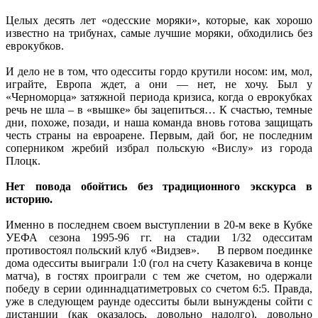
Целых десять лет «одесские моряки», которые, как хорошо
известно на трибунах, самые лучшие моряки, обходились без
еврокубков.
И дело не в том, что одесситы гордо крутили носом: им, мол,
играйте, Европа ждет, а они — нет, не хочу. Был у
«Черноморца» затяжной периода кризиса, когда о еврокубках
речь не шла – в «вышке» бы зацепиться… К счастью, темные
дни, похоже, позади, и наша команда вновь готова защищать
честь страны на евроарене. Первым, дай бог, не последним
соперником жребий избрал польскую «Вислу» из города
Плоцк.
Нет повода обойтись без традиционного экскурса в
историю.
Именно в последнем своем выступлении в 20-м веке в Кубке
УЕФА сезона 1995-96 гг. на стадии 1/32 одесситам
противостоял польский клуб «Видзев». В первом поединке
дома одесситы выиграли 1:0 (гол на счету Казакевича в конце
матча), в гостях проиграли с тем же счетом, но одержали
победу в серии одиннадцатиметровых со счетом 6:5. Правда,
уже в следующем раунде одесситы были вынуждены сойти с
дистанции (как оказалось, довольно надолго), довольно