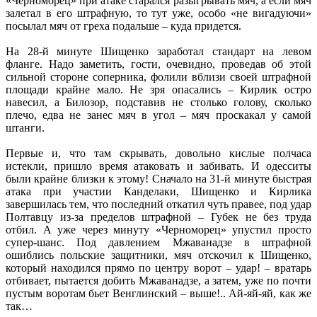
«Черноморец» при атаке старался разыгрывать мяч, а если мяч
залетал в его штрафную, то тут уже, особо «не вигадуючи»
посылал мяч от греха подальше – куда придется.
На 28-й минуте Шищенко заработал стандарт на левом
фланге. Надо заметить, гости, очевидно, проведав об этой
сильной стороне соперника, фолили вблизи своей штрафной
площади крайне мало. Не зря опасались – Кирлик остро
навесил, а Билозор, подставив не столько голову, сколько
плечо, едва не занес мяч в угол – мяч проскакал у самой
штанги.
Первые и, что там скрывать, довольно кислые полчаса
истекли, пришло время атаковать и забивать. И одесситы
были крайне близки к этому! Сначало на 31-й минуте быстрая
атака при участии Канделаки, Шищенко и Кирлика
завершилась тем, что последний откатил чуть правее, под удар
Полтавцу из-за пределов штрафной – Губек не без труда
отбил. А уже через минуту «Черноморец» упустил просто
супер-шанс. Под давлением Мжаванадзе в штрафной
ошиблись польские защитники, мяч отскочил к Шищенко,
который находился прямо по центру ворот – удар! – вратарь
отбивает, пытается добить Мжаванадзе, а затем, уже по почти
пустым воротам бьет Венглинский – выше!.. Ай-яй-яй, как же
так…