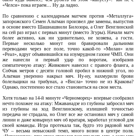
«Челси» пока играем… Ну да ладно.
По сравнению с календарным матчем против «Металлуга»
запорожского Семен Альтман произвел две замены, выпустив
в основе вместо Шашиашвили Билозора, а Олег Венглинский
на сей раз играл с первых минут (вместо Згуры). Начали матч
более активно, как ни удивительно, не хозяева, а гости.
Первые несколько минут они бравировали дальними
переводами через все поле, точно какой-то «Милан» или
«Реал», вдруг объявившийся на изумрудном газоне ЧМП. Они
же нанесли и первый удар по воротам, изобразив
симпатичную атаку: Живкович навесил с правого фланга, а
Собчак метров с десяти головой пробил в нижний угол, но
Альтман уверенно накрыл мяч. Ну-ну, нахмурили брови
болельщики на трибунах, а «Висла» точно не из Кракова?
Однако, постепенно все стало становиться на свои места.
Хотя только на 14-й минуте «Черноморец» впервые сообразил
нечто похожее на атаку: Мжаванадзе из глубины забросил мяч
из глубины на ход Венглинскому, излишней точностью
передача не страдала, но Олег все же остановил мяч у самой
линии и даже ковырнул мяч об вратаря, заработал угловой для
своей команды. Игра протекала так, будто это рядовой матч
ЧУ – весьма невысокий темп, много возни в центре поля.