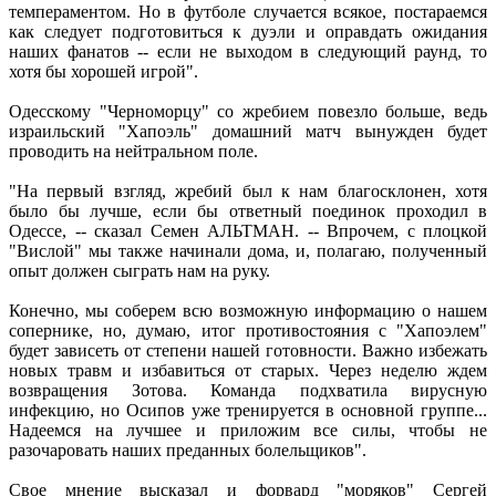
темпераментом. Но в футболе случается всякое, постараемся
как следует подготовиться к дуэли и оправдать ожидания
наших фанатов -- если не выходом в следующий раунд, то
хотя бы хорошей игрой".
Одесскому "Черноморцу" со жребием повезло больше, ведь
израильский "Хапоэль" домашний матч вынужден будет
проводить на нейтральном поле.
"На первый взгляд, жребий был к нам благосклонен, хотя
было бы лучше, если бы ответный поединок проходил в
Одессе, -- сказал Семен АЛЬТМАН. -- Впрочем, с плоцкой
"Вислой" мы также начинали дома, и, полагаю, полученный
опыт должен сыграть нам на руку.
Конечно, мы соберем всю возможную информацию о нашем
сопернике, но, думаю, итог противостояния с "Хапоэлем"
будет зависеть от степени нашей готовности. Важно избежать
новых травм и избавиться от старых. Через неделю ждем
возвращения Зотова. Команда подхватила вирусную
инфекцию, но Осипов уже тренируется в основной группе...
Надеемся на лучшее и приложим все силы, чтобы не
разочаровать наших преданных болельщиков".
Свое мнение высказал и форвард "моряков" Сергей