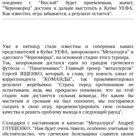
поединке с "Вислой" будет приемлемым, значит,
"Черноморец" достоин и дальше выступать в Кубке УЕФА.
Как известно, игра забывается, а результат остается".
Уже в пятницу стали известны и соперники наших
представителей в Кубке УЕФА, запорожского "Металлурга" и
одесского "Черноморца", на основной стадии этого турнира.
Так, запорожанам достался один из грандов греческого
футбола -- "Панатинаикос". Главный тренер "металлургов"
Сергей ЯЩЕНКО, который, к слову, эту новость узнал от
корреспондента "КОМАНДЫ", так прокомментировал
результат жеребьевки: "Страха перед противником не
испытываем, ведь мы прекрасно понимали, что на этой
стадии нам достанется сильная команда. Но каким бы
маститым и грозным ни был оппонент, мы постараемся
сыграть в свою игру, продемонстрировать свои сильные
качества и решить проблему выхода в следующий раунд".
Солидарен с наставником и капитан "Металлурга" Андрей
ГЛУЩЕНКО: "Нам будет очень тяжело, особенно учитывая то
обстоятельство, что греческие болельщики славятся своим