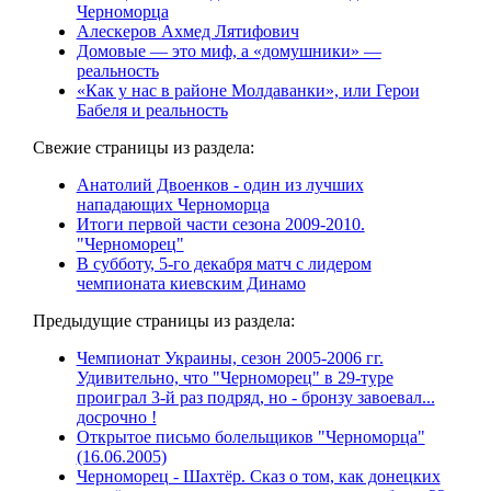
Черноморца
Алескеров Ахмед Лятифович
Домовые — это миф, а «домушники» —
реальность
«Как у нас в районе Молдаванки», или Герои
Бабеля и реальность
Свежие страницы из раздела:
Анатолий Двоенков - один из лучших
нападающих Черноморца
Итоги первой части сезона 2009-2010.
"Черноморец"
В субботу, 5-го декабря матч с лидером
чемпионата киевским Динамо
Предыдущие страницы из раздела:
Чемпионат Украины, сезон 2005-2006 гг.
Удивительно, что "Черноморец" в 29-туре
проиграл 3-й раз подряд, но - бронзу завоевал...
досрочно !
Открытое письмо болельщиков "Черноморца"
(16.06.2005)
Черноморец - Шахтёр. Сказ о том, как донецких