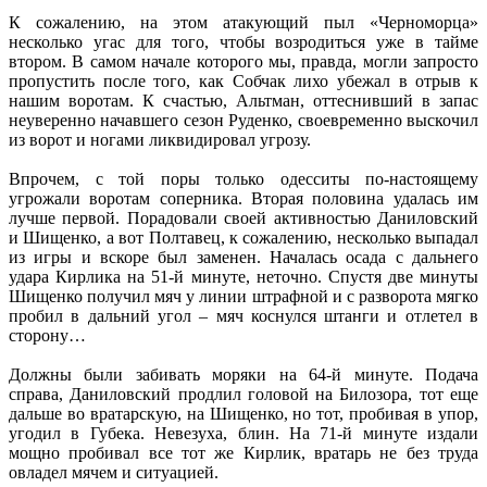
К сожалению, на этом атакующий пыл «Черноморца»
несколько угас для того, чтобы возродиться уже в тайме
втором. В самом начале которого мы, правда, могли запросто
пропустить после того, как Собчак лихо убежал в отрыв к
нашим воротам. К счастью, Альтман, оттеснивший в запас
неуверенно начавшего сезон Руденко, своевременно выскочил
из ворот и ногами ликвидировал угрозу.
Впрочем, с той поры только одесситы по-настоящему
угрожали воротам соперника. Вторая половина удалась им
лучше первой. Порадовали своей активностью Даниловский
и Шищенко, а вот Полтавец, к сожалению, несколько выпадал
из игры и вскоре был заменен. Началась осада с дальнего
удара Кирлика на 51-й минуте, неточно. Спустя две минуты
Шищенко получил мяч у линии штрафной и с разворота мягко
пробил в дальний угол – мяч коснулся штанги и отлетел в
сторону…
Должны были забивать моряки на 64-й минуте. Подача
справа, Даниловский продлил головой на Билозора, тот еще
дальше во вратарскую, на Шищенко, но тот, пробивая в упор,
угодил в Губека. Невезуха, блин. На 71-й минуте издали
мощно пробивал все тот же Кирлик, вратарь не без труда
овладел мячем и ситуацией.