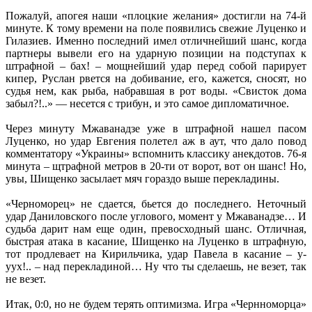
Пожалуй, апогея наши «плоцкие желания» достигли на 74-й
минуте. К тому времени на поле появились свежие Луценко и
Гилазиев. Именно последний имел отличнейший шанс, когда
партнеры вывели его на ударную позиции на подступах к
штрафной – бах! – мощнейший удар перед собой парирует
кипер, Руслан рвется на добивание, его, кажется, сносят, но
судья нем, как рыба, набравшая в рот воды. «Свисток дома
забыл?!..» — несется с трибун, и это самое дипломатичное.
Через минуту Мжаванадзе уже в штрафной нашел пасом
Луценко, но удар Евгения полетел аж в аут, что дало повод
комментатору «Украины» вспомнить классику анекдотов. 76-я
минута – щтрафной метров в 20-ти от ворот, вот он шанс! Но,
увы, Шищенко засылает мяч гораздо выше перекладины.
«Черноморец» не сдается, бьется до последнего. Неточный
удар Даниловского после углового, момент у Мжаванадзе… И
судьба дарит нам еще один, превосходный шанс. Отличная,
быстрая атака в касание, Шищенко на Луценко в штрафную,
тот продлевает на Кирильчика, удар Павела в касание – у-
уух!.. – над перекладиной… Ну что ты сделаешь, не везет, так
не везет.
Итак, 0:0, но не будем терять оптимизма. Игра «Чернноморца»