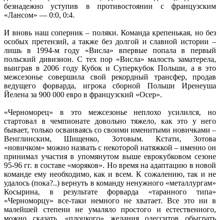
безнадежно уступив в противостоянии с французским
«Лансом» — 0:0, 0:4.
И вновь наш соперник – поляки. Команда крепенькая, но без
особых претензий, а также без долгой и славной истории –
лишь в 1994-м году «Висла» впервые попала в первый
польский дивизион. С тех пор «Висла» малость заматерела,
выиграв в 2006 году Кубок и Суперкубок Польши, а в это
межсезонье совершила свой рекордный трансфер, продав
ведущего форварда, игрока сборной Польши Иренеуша
Йелена за 900 000 евро в французский «Осер».
«Черноморец» в это межсезонье неплохо усилился, но
стартовал в чемпионате довольно тяжело, как это у него
бывает, только осваиваясь со своими именитыми новичками –
Венглинским, Шищенко, Зотовым. Кстати, Зотова
«новичком» можно назвать с некоторой натяжкой – именно он
принимал участия в упомянутом выше еврокубковом сезоне
95-96 гг. в составе «моряков». Но время на адаптацию в новой
команде ему необходимо, как и всем. К сожалению, так и не
удалось (пока?..) вернуть в команду ненужного «металлургам»
Косырина, в результате форварда «таранного типа»
«Черноморцу» все-таки немного не хватает. Все это ни в
малейшей степени не умаляло простого и естественного,
можно сказать, «плоцкого» желания одесситов обыграть