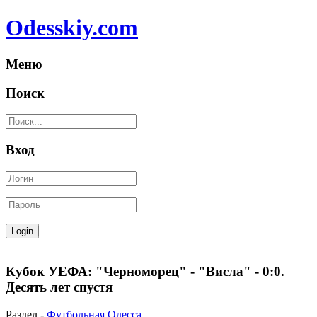
Odesskiy.com
Меню
Поиск
Вход
Кубок УЕФА: "Черноморец" - "Висла" - 0:0.
Десять лет спустя
Раздел -
Футбольная Одесса