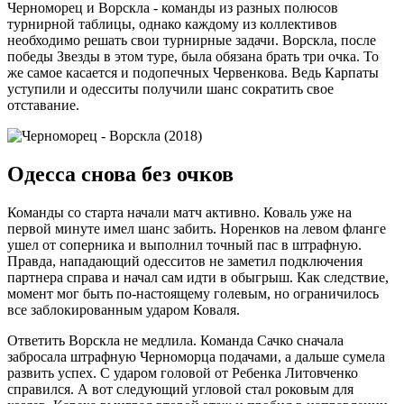
Черноморец и Ворскла - команды из разных полюсов
турнирной таблицы, однако каждому из коллективов
необходимо решать свои турнирные задачи. Ворскла, после
победы Звезды в этом туре, была обязана брать три очка. То
же самое касается и подопечных Червенкова. Ведь Карпаты
уступили и одесситы получили шанс сократить свое
отставание.
Одесса снова без очков
Команды со старта начали матч активно. Коваль уже на
первой минуте имел шанс забить. Норенков на левом фланге
ушел от соперника и выполнил точный пас в штрафную.
Правда, нападающий одесситов не заметил подключения
партнера справа и начал сам идти в обыгрыш. Как следствие,
момент мог быть по-настоящему голевым, но ограничилось
все заблокированным ударом Коваля.
Ответить Ворскла не медлила. Команда Сачко сначала
забросала штрафную Черноморца подачами, а дальше сумела
развить успех. С ударом головой от Ребенка Литовченко
справился. А вот следующий угловой стал роковым для