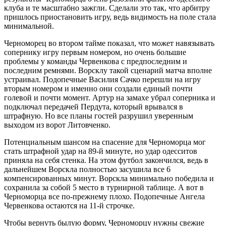
клуба и те масштабно зажгли. Сделали это так, что арбитру
пришлось приостановить игру, ведь видимость на поле стала
минимальной.
Черноморец во втором тайме показал, что может навязывать
сопернику игру первым номером, но очень большие
проблемы у команды Червенкова с предпоследним и
последним ремнями. Ворсклу такой сценарий матча вполне
устраивал. Подопечные Василия Сачко перешли на игру
вторым номером и именно они создали единый почти
голевой и почти момент. Артур на замахе убрал соперника и
подключал передачей Пердута, который врывался в
штрафную. Но все планы гостей разрушил уверенным
выходом из ворот Литовченко.
Потенциальным шансом на спасение для Черноморца мог
стать штрафной удар на 89-й минуте, но удар одесситов
приняла на себя стенка. На этом футбол закончился, ведь в
дальнейшем Ворскла полностью засушила все 6
компенсированных минут. Ворскла минимально победила и
сохранила за собой 5 место в турнирной таблице. А вот в
Черноморца все по-прежнему плохо. Подопечные Ангела
Червенкова остаются на 11-й строчке.
Чтобы вернуть былую форму, Черноморцу нужны свежие