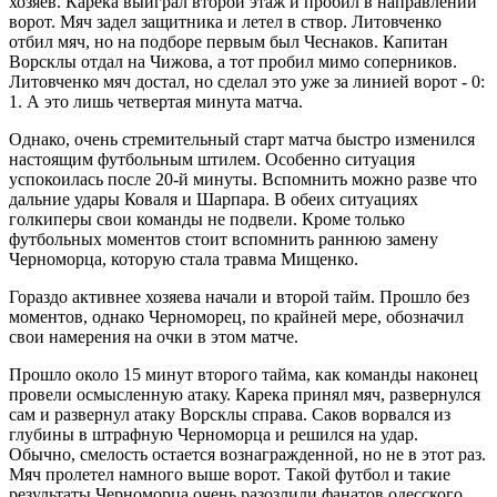
хозяев. Карека выиграл второй этаж и пробил в направлении
ворот. Мяч задел защитника и летел в створ. Литовченко
отбил мяч, но на подборе первым был Чеснаков. Капитан
Ворсклы отдал на Чижова, а тот пробил мимо соперников.
Литовченко мяч достал, но сделал это уже за линией ворот - 0:
1. А это лишь четвертая минута матча.
Однако, очень стремительный старт матча быстро изменился
настоящим футбольным штилем. Особенно ситуация
успокоилась после 20-й минуты. Вспомнить можно разве что
дальние удары Коваля и Шарпара. В обеих ситуациях
голкиперы свои команды не подвели. Кроме только
футбольных моментов стоит вспомнить раннюю замену
Черноморца, которую стала травма Мищенко.
Гораздо активнее хозяева начали и второй тайм. Прошло без
моментов, однако Черноморец, по крайней мере, обозначил
свои намерения на очки в этом матче.
Прошло около 15 минут второго тайма, как команды наконец
провели осмысленную атаку. Карека принял мяч, развернулся
сам и развернул атаку Ворсклы справа. Саков ворвался из
глубины в штрафную Черноморца и решился на удар.
Обычно, смелость остается вознагражденной, но не в этот раз.
Мяч пролетел намного выше ворот. Такой футбол и такие
результаты Черноморца очень разозлили фанатов одесского