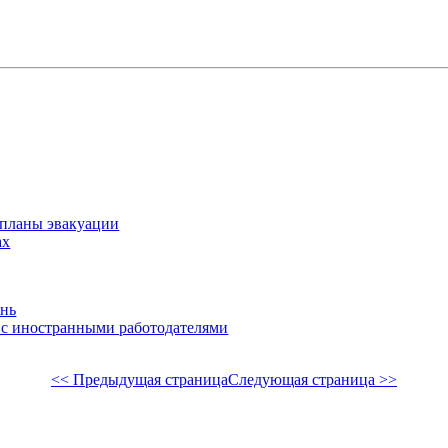
 планы эвакуации
ах
знь
 с иностранными работодателями
<< Предыдущая страница
Следующая страница >>