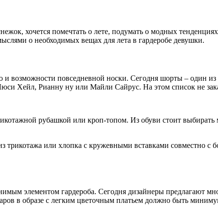
т снежок, хочется помечтать о лете, подумать о модных тенденц
мыслями о необходимых вещах для лета в гардеробе девушки.
 и возможности повседневной носки. Сегодня шорты – один из 
 Люси Хейл, Рианну ну или Майли Сайрус. На этом список не зак
рикотажной рубашкой или кроп-топом. Из обуви стоит выбирать 
 из трикотажа или хлопка с кружевными вставками совместно с
енимым элементом гардероба. Сегодня дизайнеры предлагают м
аров в образе с легким цветочным платьем должно быть миниму