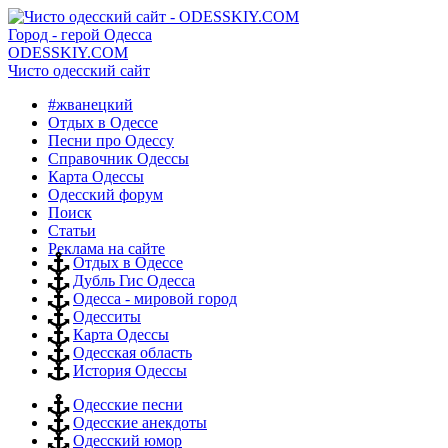
Город - герой Одесса
ODESSKIY.COM
Чисто одесский сайт
#жванецкий
Отдых в Одессе
Песни про Одессу
Справочник Одессы
Карта Одессы
Одесский форум
Поиск
Статьи
Реклама на сайте
Отдых в Одессе
Дубль Гис Одесса
Одесса - мировой город
Одесситы
Карта Одессы
Одесская область
История Одессы
Одесские песни
Одесские анекдоты
Одесский юмор