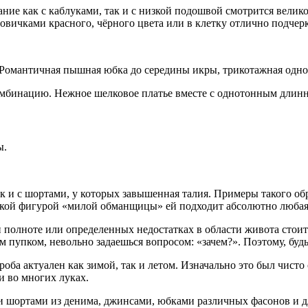
ние как с каблуками, так и с низкой подошвой смотрится велико
овичками красного, чёрного цвета или в клетку отлично подчерк
 Романтичная пышная юбка до середины икры, трикотажная одно
комбинацию. Нежное шелковое платье вместе с однотонным длинн
ы.
к и с шортами, у которых завышенная талия. Примеры такого обр
ькой фигурой «милой обманщицы» ей подходит абсолютно любая
ри полноте или определенных недостатках в области живота стои
пупком, невольно задаешься вопросом: «зачем?». Поэтому, будьт
роба актуален как зимой, так и летом. Изначально это был чисто
 во многих луках.
и шортами из денима, джинсами, юбками различных фасонов и д