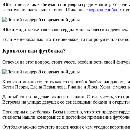
Юбка-плиссе также безумно популярна среди модниц. Её сочета
желательно, пастельных тонов. Шикарные
короткие юбки
с пуг
Юбки-миди также завоевали сердца многих одесских девушек.
Если же необходимо что-то новенькое, то попробуйте платье-
Кроп-топ или футболка?
Отвечая на этот вопрос, стоит учесть особенности своей фигур
Кроп-топ можно сочетать как со строгой юбкой-карандашом, та
Кетти Перри, Елена Пермилова, Рианна и Люси Хейл, с мален
Данный тип топа делает акцент на талии. Стоит учесть, что п
Встречая на улицах девушек со свисающими боками и открытым 
Поговорим о футболках. Всем известно, что этот предмет гарде
стилисты нашли компромисс и достойное применение футболки
Футболку можно сочетать практически с чем угодно: коротким