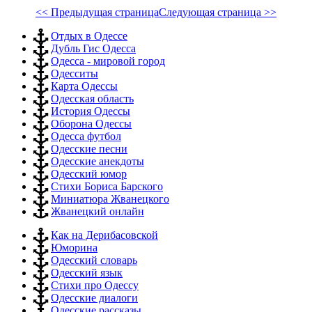
<< Предыдущая страница
Следующая страница >>
Отдых в Одессе
Дубль Гис Одесса
Одесса - мировой город
Одесситы
Карта Одессы
Одесская область
История Одессы
Оборона Одессы
Одесса футбол
Одесские песни
Одесские анекдоты
Одесский юмор
Стихи Бориса Барского
Миниатюра Жванецкого
Жванецкий онлайн
Как на Дерибасовской
Юморина
Одесский словарь
Одесский язык
Стихи про Одессу
Одесские диалоги
Одесские рассказы