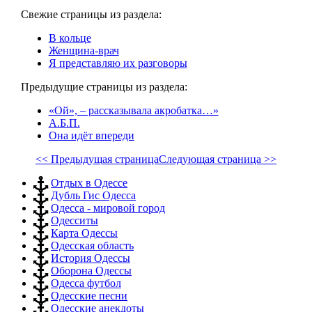
Свежие страницы из раздела:
В кольце
Женщина-врач
Я представляю их разговоры
Предыдущие страницы из раздела:
«Ой», – рассказывала акробатка…»
А.Б.П.
Она идёт впереди
<< Предыдущая страница
Следующая страница >>
Отдых в Одессе
Дубль Гис Одесса
Одесса - мировой город
Одесситы
Карта Одессы
Одесская область
История Одессы
Оборона Одессы
Одесса футбол
Одесские песни
Одесские анекдоты