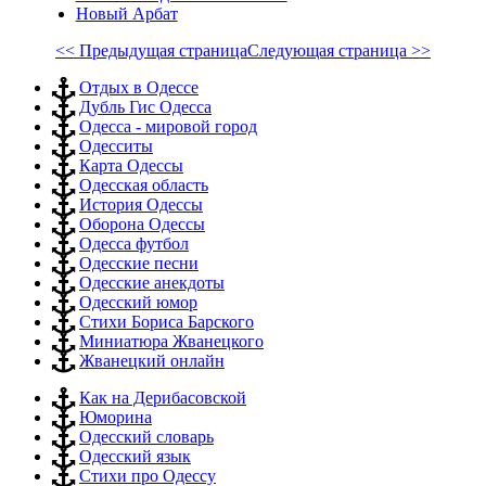
Новый Арбат
<< Предыдущая страница
Следующая страница >>
Отдых в Одессе
Дубль Гис Одесса
Одесса - мировой город
Одесситы
Карта Одессы
Одесская область
История Одессы
Оборона Одессы
Одесса футбол
Одесские песни
Одесские анекдоты
Одесский юмор
Стихи Бориса Барского
Миниатюра Жванецкого
Жванецкий онлайн
Как на Дерибасовской
Юморина
Одесский словарь
Одесский язык
Стихи про Одессу