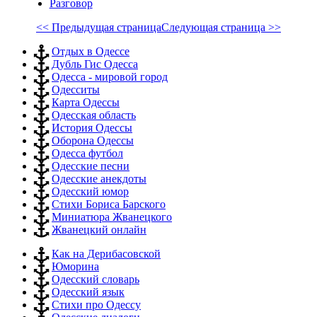
Разговор
<< Предыдущая страница
Следующая страница >>
Отдых в Одессе
Дубль Гис Одесса
Одесса - мировой город
Одесситы
Карта Одессы
Одесская область
История Одессы
Оборона Одессы
Одесса футбол
Одесские песни
Одесские анекдоты
Одесский юмор
Стихи Бориса Барского
Миниатюра Жванецкого
Жванецкий онлайн
Как на Дерибасовской
Юморина
Одесский словарь
Одесский язык
Стихи про Одессу