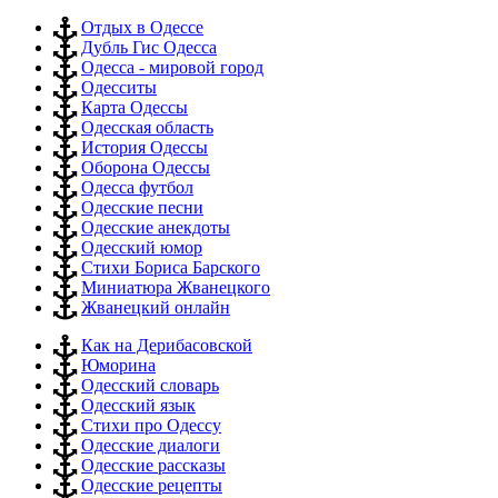
Отдых в Одессе
Дубль Гис Одесса
Одесса - мировой город
Одесситы
Карта Одессы
Одесская область
История Одессы
Оборона Одессы
Одесса футбол
Одесские песни
Одесские анекдоты
Одесский юмор
Стихи Бориса Барского
Миниатюра Жванецкого
Жванецкий онлайн
Как на Дерибасовской
Юморина
Одесский словарь
Одесский язык
Стихи про Одессу
Одесские диалоги
Одесские рассказы
Одесские рецепты