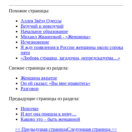
Похожие страницы:
Аллея Звёзд Одессы
Везучий и невезучий
Начальное образование
Михаил Жванецкий - «Женщины»
Исчезновение
Я жду появления в России женщины около сорока
пяти
«Любовь страшна, загадочна, непредсказуема…»
Свежие страницы из раздела:
Женщина вкратце
Он ей сказал: «Вы мне нравитесь»
Разговор
Предыдущие страницы из раздела:
Инночке
И вот она пришла к нему…
Каково это – быть женщиной
<< Предыдущая страница
Следующая страница >>