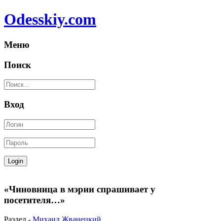
Odesskiy.com
Меню
Поиск
Вход
«Чиновница в мэрии спрашивает у
посетителя…»
Раздел -
Михаил Жванецкий