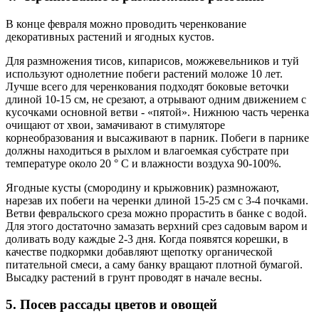
В конце февраля можно проводить черенкование
декоративных растений и ягодных кустов.
Для размножения тисов, кипарисов, можжевельников и туй
используют однолетние побеги растений моложе 10 лет.
Лучше всего для черенкования подходят боковые веточки
длиной 10-15 см, не срезают, а отрывают одним движением с
кусочками основной ветви - «пятой». Нижнюю часть черенка
очищают от хвои, замачивают в стимуляторе
корнеобразования и высаживают в парник. Побеги в парнике
должны находиться в рыхлом и влагоемкая субстрате при
температуре около 20 ° C и влажности воздуха 90-100%.
Ягодные кусты (смородину и крыжовник) размножают,
нарезав их побеги на черенки длиной 15-25 см с 3-4 почками.
Ветви февральского среза можно прорастить в банке с водой.
Для этого достаточно замазать верхний срез садовым варом и
доливать воду каждые 2-3 дня. Когда появятся корешки, в
качестве подкормки добавляют щепотку органической
питательной смеси, а саму банку вращают плотной бумагой.
Высадку растений в грунт проводят в начале весны.
5. Посев рассады цветов и овощей