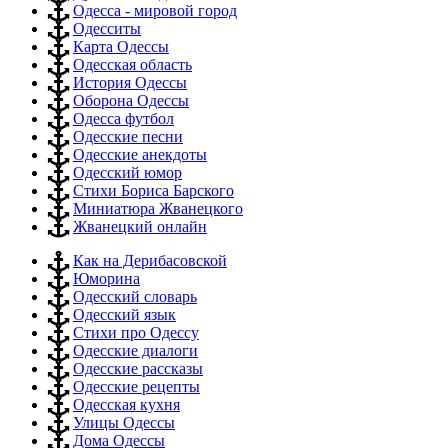
Одесса - мировой город
Одесситы
Карта Одессы
Одесская область
История Одессы
Оборона Одессы
Одесса футбол
Одесские песни
Одесские анекдоты
Одесский юмор
Стихи Бориса Барского
Миниатюра Жванецкого
Жванецкий онлайн
Как на Дерибасовской
Юморина
Одесский словарь
Одесский язык
Стихи про Одессу
Одесские диалоги
Одесские рассказы
Одесские рецепты
Одесская кухня
Улицы Одессы
Дома Одессы