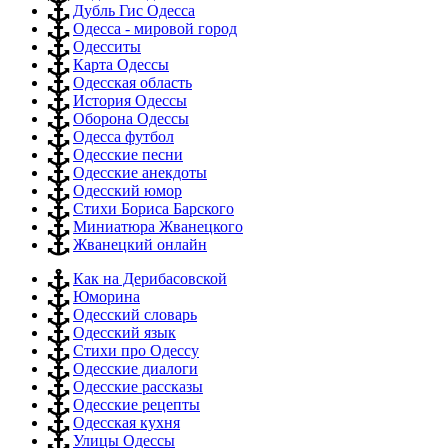
Дубль Гис Одесса
Одесса - мировой город
Одесситы
Карта Одессы
Одесская область
История Одессы
Оборона Одессы
Одесса футбол
Одесские песни
Одесские анекдоты
Одесский юмор
Стихи Бориса Барского
Миниатюра Жванецкого
Жванецкий онлайн
Как на Дерибасовской
Юморина
Одесский словарь
Одесский язык
Стихи про Одессу
Одесские диалоги
Одесские рассказы
Одесские рецепты
Одесская кухня
Улицы Одессы