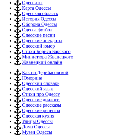
Одесситы
Карта Одессы
Одесская область
История Одессы
Оборона Одессы
Одесса футбол
Одесские песни
Одесские анекдоты
Одесский юмор
Стихи Бориса Барского
Миниатюра Жванецкого
Жванецкий онлайн
Как на Дерибасовской
Юморина
Одесский словарь
Одесский язык
Стихи про Одессу
Одесские диалоги
Одесские рассказы
Одесские рецепты
Одесская кухня
Улицы Одессы
Дома Одессы
Музеи Одессы