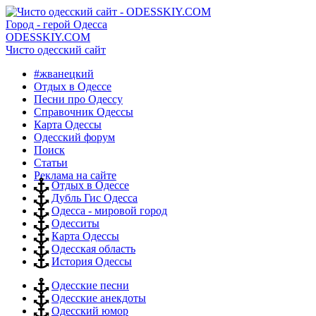
Город - герой Одесса
ODESSKIY.COM
Чисто одесский сайт
#жванецкий
Отдых в Одессе
Песни про Одессу
Справочник Одессы
Карта Одессы
Одесский форум
Поиск
Статьи
Реклама на сайте
Отдых в Одессе
Дубль Гис Одесса
Одесса - мировой город
Одесситы
Карта Одессы
Одесская область
История Одессы
Одесские песни
Одесские анекдоты
Одесский юмор