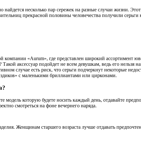
 найдется несколько пар сережек на разные случаи жизни. Этот
вительниц прекрасной половины человечества получили серьги 
й компании «Aurum», где представлен широкий ассортимент ю
Такой аксессуар подойдет не всем девушкам, ведь его нельзя на
тивном случае есть риск, что серьги подчеркнут некоторые нед
воздиков» с маленькими бриллиантами или цирконами.
а?
ете модель которую будете носить каждый день, отдавайте пред
ектно смотреться на фоне вечернего наряда.
зделия. Женщинам старшего возраста лучше отдавать предпочтен
.