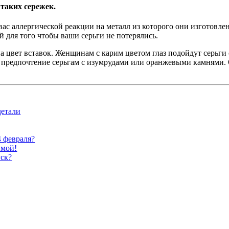
таких сережек.
вас аллергической реакции на металл из которого они изготовле
й для того чтобы ваши серьги не потерялись.
 цвет вставок. Женщинам с карим цветом глаз подойдут серьги
 предпочтение серьгам с изумрудами или оранжевыми камнями. 
детали
4 февраля?
имой!
уск?