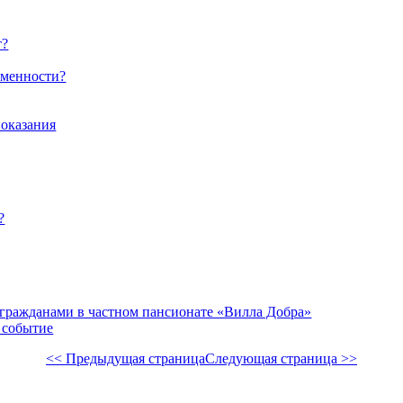
т?
еменности?
показания
?
гражданами в частном пансионате «Вилла Добра»
 событие
<< Предыдущая страница
Следующая страница >>