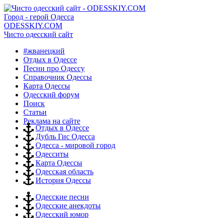
Город - герой Одесса
ODESSKIY.COM
Чисто одесский сайт
#жванецкий
Отдых в Одессе
Песни про Одессу
Справочник Одессы
Карта Одессы
Одесский форум
Поиск
Статьи
Реклама на сайте
Отдых в Одессе
Дубль Гис Одесса
Одесса - мировой город
Одесситы
Карта Одессы
Одесская область
История Одессы
Одесские песни
Одесские анекдоты
Одесский юмор