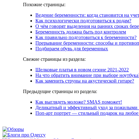
Похожие страницы:
Ведение беременности: когда становится на уче
Как психологически подготовиться к родам?
О чём говорят выделения на ранних сроках бер
Беременность должна быть под контролем
Как правильно подготовиться к беременности?
Прерывание беременности: способы и противо
Подбираем обувь для беременных
Свежие страницы из раздела:
Шелковые платья в новом сезоне 2021-2022
На что обратить внимание при выборе ноутбука
Как заменить струны на акустической гитаре?
Предыдущие страницы из раздела:
Как выглядеть моложе? SMAS поможет!
Деликатный и эффективный уход за пожилыми 
Поп-арт портрет — стильный подарок на любое