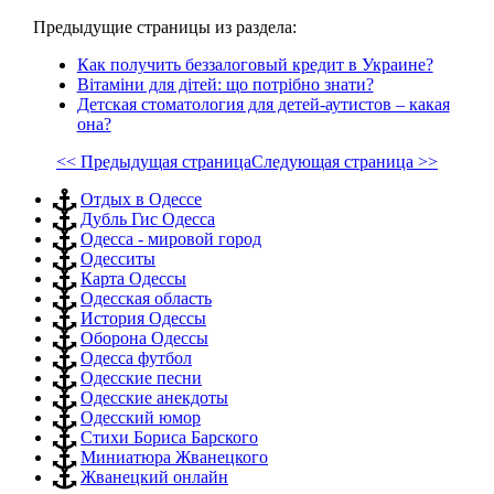
Предыдущие страницы из раздела:
Как получить беззалоговый кредит в Украине?
Вітаміни для дітей: що потрібно знати?
Детская стоматология для детей-аутистов – какая
она?
<< Предыдущая страница
Следующая страница >>
Отдых в Одессе
Дубль Гис Одесса
Одесса - мировой город
Одесситы
Карта Одессы
Одесская область
История Одессы
Оборона Одессы
Одесса футбол
Одесские песни
Одесские анекдоты
Одесский юмор
Стихи Бориса Барского
Миниатюра Жванецкого
Жванецкий онлайн