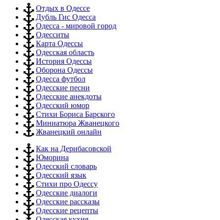
Отдых в Одессе
Дубль Гис Одесса
Одесса - мировой город
Одесситы
Карта Одессы
Одесская область
История Одессы
Оборона Одессы
Одесса футбол
Одесские песни
Одесские анекдоты
Одесский юмор
Стихи Бориса Барского
Миниатюра Жванецкого
Жванецкий онлайн
Как на Дерибасовской
Юморина
Одесский словарь
Одесский язык
Стихи про Одессу
Одесские диалоги
Одесские рассказы
Одесские рецепты
Одесская кухня