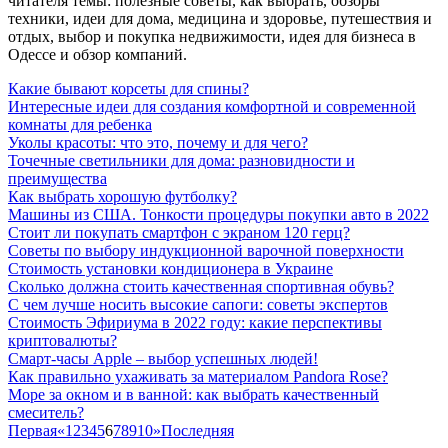
читателя темы: полезные советы, как выбрать, обзоры
техники, идеи для дома, медицина и здоровье, путешествия и
отдых, выбор и покупка недвижимости, идея для бизнеса в
Одессе и обзор компаний.
Какие бывают корсеты для спины?
Интересные идеи для создания комфортной и современной
комнаты для ребенка
Уколы красоты: что это, почему и для чего?
Точечные светильники для дома: разновидности и
преимущества
Как выбрать хорошую футболку?
Машины из США. Тонкости процедуры покупки авто в 2022
Стоит ли покупать смартфон с экраном 120 герц?
Советы по выбору индукционной варочной поверхности
Стоимость установки кондиционера в Украине
Сколько должна стоить качественная спортивная обувь?
С чем лучше носить высокие сапоги: советы экспертов
Стоимость Эфириума в 2022 году: какие перспективы
криптовалюты?
Смарт-часы Apple – выбор успешных людей!
Как правильно ухаживать за материалом Pandora Rose?
Море за окном и в ванной: как выбрать качественный
смеситель?
Первая
«
1
2
3
4
5
6
7
8
9
10
»
Последняя