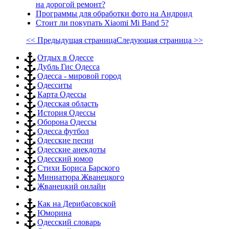
на дорогой ремонт?
Программы для обработки фото на Андроид
Стоит ли покупать Xiaomi Mi Band 5?
<< Предыдущая страница
Следующая страница >>
Отдых в Одессе
Дубль Гис Одесса
Одесса - мировой город
Одесситы
Карта Одессы
Одесская область
История Одессы
Оборона Одессы
Одесса футбол
Одесские песни
Одесские анекдоты
Одесский юмор
Стихи Бориса Барского
Миниатюра Жванецкого
Жванецкий онлайн
Как на Дерибасовской
Юморина
Одесский словарь