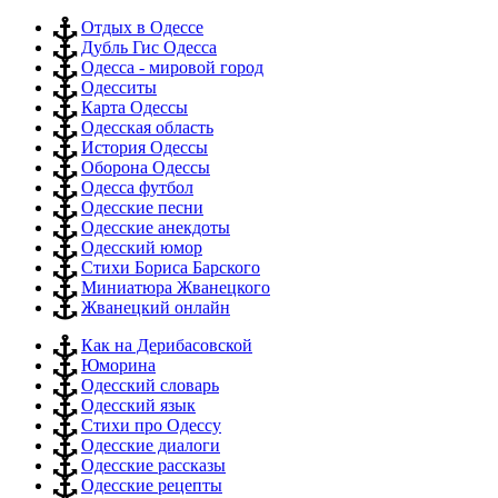
Отдых в Одессе
Дубль Гис Одесса
Одесса - мировой город
Одесситы
Карта Одессы
Одесская область
История Одессы
Оборона Одессы
Одесса футбол
Одесские песни
Одесские анекдоты
Одесский юмор
Стихи Бориса Барского
Миниатюра Жванецкого
Жванецкий онлайн
Как на Дерибасовской
Юморина
Одесский словарь
Одесский язык
Стихи про Одессу
Одесские диалоги
Одесские рассказы
Одесские рецепты