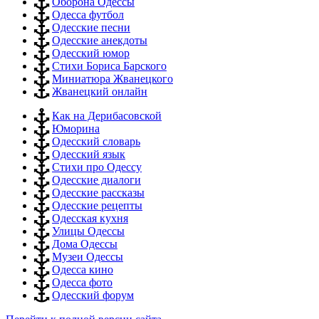
Оборона Одессы
Одесса футбол
Одесские песни
Одесские анекдоты
Одесский юмор
Стихи Бориса Барского
Миниатюра Жванецкого
Жванецкий онлайн
Как на Дерибасовской
Юморина
Одесский словарь
Одесский язык
Стихи про Одессу
Одесские диалоги
Одесские рассказы
Одесские рецепты
Одесская кухня
Улицы Одессы
Дома Одессы
Музеи Одессы
Одесса кино
Одесса фото
Одесский форум