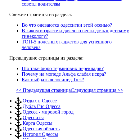
советы водителям
Свежие страницы из раздела:
Во что одеваются одесситки этой осенью?
В каком возрасте и для чего вести дочь к детскому
гинекологу?
ТОП-5 полезных гаджетов для успешного
человека
Предыдущие страницы из раздела:
Що таке бюро термінових перекладів?
Почему на мопеде Альфа слабая искра?
Как выбрать велосипед Trek?
<< Предыдущая страница
Следующая страница >>
Отдых в Одессе
Дубль Гис Одесса
Одесса - мировой город
Одесситы
Карта Одессы
Одесская область
История Одессы