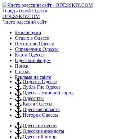
Город - герой Одесса
ODESSKIY.COM
Чисто одесский сайт
#жванецкий
Отдых в Одессе
Песни про Одессу
Справочник Одессы
Карта Одессы
Одесский форум
Поиск
Статьи
Реклама на сайте
Отдых в Одессе
Дубль Гис Одесса
Одесса - мировой город
Одесситы
Карта Одессы
Одесская область
История Одессы
Одесские песни
Одесские анекдоты
Одесский юмор