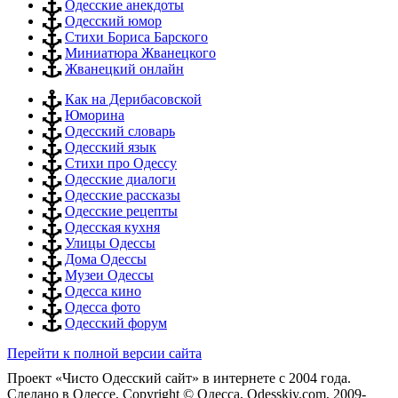
Одесские анекдоты
Одесский юмор
Стихи Бориса Барского
Миниатюра Жванецкого
Жванецкий онлайн
Как на Дерибасовской
Юморина
Одесский словарь
Одесский язык
Стихи про Одессу
Одесские диалоги
Одесские рассказы
Одесские рецепты
Одесская кухня
Улицы Одессы
Дома Одессы
Музеи Одессы
Одесса кино
Одесса фото
Одесский форум
Перейти к полной версии сайта
Проект «Чисто Одесский сайт» в интернете с 2004 года.
Сделано в Одессе, Copyright © Одесса, Odesskiy.com, 2009-