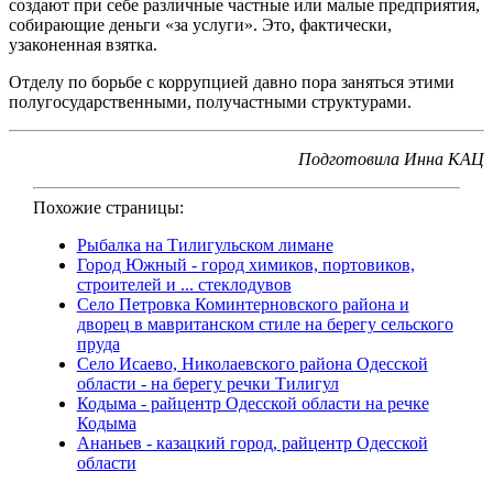
создают при себе различные частные или малые предприятия,
собирающие деньги «за услуги». Это, фактически,
узаконенная взятка.
Отделу по борьбе с коррупцией давно пора заняться этими
полугосударственными, получастными структурами.
Подготовила Инна КАЦ
Похожие страницы:
Рыбалка на Тилигульском лимане
Город Южный - город химиков, портовиков,
строителей и ... стеклодувов
Село Петровка Коминтерновского района и
дворец в мавританском стиле на берегу сельского
пруда
Село Исаево, Николаевского района Одесской
области - на берегу речки Тилигул
Кодыма - райцентр Одесской области на речке
Кодыма
Ананьев - казацкий город, райцентр Одесской
области