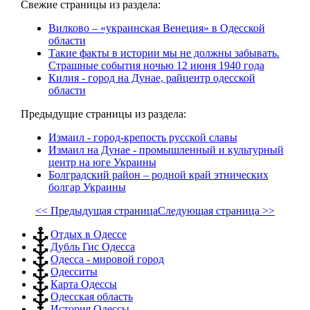
Свежие страницы из раздела:
Вилково – «украинская Венеция» в Одесской
области
Такие факты в истории мы не должны забывать.
Страшные события ночью 12 июня 1940 года
Килия - город на Дунае, райцентр одесской
области
Предыдущие страницы из раздела:
Измаил - город-крепость русской славы
Измаил на Дунае - промышленный и культурный
центр на юге Украины
Болградский район – родной край этнических
болгар Украины
<< Предыдущая страница
Следующая страница >>
Отдых в Одессе
Дубль Гис Одесса
Одесса - мировой город
Одесситы
Карта Одессы
Одесская область
История Одессы