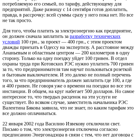
потребляемую его семьей, по тарифу, действующему для
предприятий. Даже разницу с 14 сентября готов доплатить,
правда, в рассрочку: всей суммы сразу у него пока нет. Но все
не так просто.
Для того, чтобы платить за электроэнергию как предприятие,
он должен сначала заплатить за
разработку технических
условий
100 грн., за проект — 400 грн., с этим проектом
дважды приехать в Одессу на экспертизу. А расстояние между
Ананьевым и областным центром — 200 километров в одну
сторону. Только на одну поездку уйдет 100 гривен. В отдел
охраны труда при Котовских РЭС нужно уплатить 700 гривен
за то, что предпринимателя там научат пользоваться розеткой
и бытовым выключателем. И это далеко не полный перечень
того, за что предприниматель должен заплатить где 100, а где
и 400 гривен. Не говоря уже о времени на поездки во все эти
инстанции. В общем, на круг набегает 500 долларов. Но самое
интересное то, что твердых расценок на эти услуги не
существует. Во всяком случае, заместитель начальника РЭС
Валентина Бякова заявила, что не знает, по каким тарифам это
все должно оплачиваться.
22 января 2002 года Василию Извекову отключили свет.
Письмо о том, что электроэнергия отключена согласно
предписанию Энергонадзора в связи с тем, что нет договора с