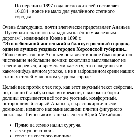
По переписи 1897 года число жителей составляет
16.684 - вовсе не мало для удалённого степного
городка.
Очень благодушно, почти элегически представляет Ананьев
"Путеводитель по юго-западным казённым железным
дорогам", изданный в Киеве в 1898 г.:
"Это небольшой чистенький и благоустроенный городок,
один из лучших уездных городов Херсонской губернии...
Общее впечатление Ананьев оставляет вполне благоприятное:
чистенькие небольшие домики кокетливо выглядывают из
зелени деревьев, и временами кажется, что находишься в
каком-нибудь дачном уголке, а не в заброшенном среди наших
южных степей маленьком уездном городе".
Целый век протёк с тех пор, как этот вкусный текст свёрстан,
но, словно бы забуксовав во времени, с высокого борта
долины открывается всё тот же уютный, комфортный,
неторопливый старый Ананьев, с краснокирпичными
домиками, немного напоминающими плитки фигурного
шоколада. Точно таким запечатлел его Юрий Михайлик:
Прямо на землю налил сургуча,
стукнул печаткой -
город из красного кирпича,