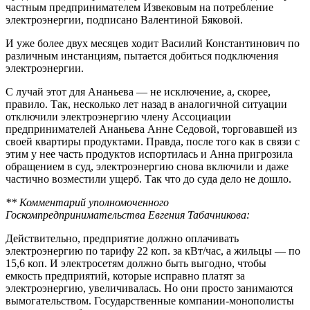
частным предпринимателем Извековым на потребление
электроэнергии, подписано Валентиной Бяковой.
И уже более двух месяцев ходит Василий Константинович по
различным инстанциям, пытается добиться подключения
электроэнергии.
С лучай этот для Ананьева — не исключение, а, скорее,
правило. Так, несколько лет назад в аналогичной ситуации
отключили электроэнергию члену Ассоциации
предпринимателей Ананьева Анне Седовой, торговавшей из
своей квартиры продуктами. Правда, после того как в связи с
этим у нее часть продуктов испортилась и Анна пригрозила
обращением в суд, электроэнергию снова включили и даже
частично возместили ущерб. Так что до суда дело не дошло.
** Комментарий уполномоченного
Госкомпредпринимательства Евгения Табачникова:
Действительно, предприятие должно оплачивать
электроэнергию по тарифу 22 коп. за кВт/час, а жильцы — по
15,6 коп. И электросетям должно быть выгодно, чтобы
емкость предприятий, которые исправно платят за
электроэнергию, увеличивалась. Но они просто занимаются
вымогательством. Государственные компании-монополисты