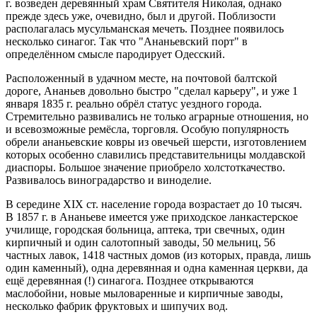
г. возведен деревянный храм Святителя Николая, однако
прежде здесь уже, очевидно, был и другой. Поблизости
располагалась мусульманская мечеть. Позднее появилось
несколько синагог. Так что "Ананьевский порт" в
определённом смысле пародирует Одесский.
Расположенный в удачном месте, на почтовой балтской
дороге, Ананьев довольно быстро "сделал карьеру", и уже 1
января 1835 г. реально обрёл статус уездного города.
Стремительно развивались не только аграрные отношения, но
и всевозможные ремёсла, торговля. Особую популярность
обрели ананьевские ковры из овечьей шерсти, изготовлением
которых особенно славились представительницы молдавской
диаспоры. Большое значение приобрело холстоткачество.
Развивалось виноградарство и виноделие.
В середине XIX ст. население города возрастает до 10 тысяч.
В 1857 г. в Ананьеве имеется уже приходское ланкастерское
училище, городская больница, аптека, три свечных, один
кирпичный и один салотопный заводы, 50 мельниц, 56
частных лавок, 1418 частных домов (из которых, правда, лишь
один каменный), одна деревянная и одна каменная церкви, да
ещё деревянная (!) синагога. Позднее открываются
маслобойни, новые мыловаренные и кирпичные заводы,
несколько фабрик фруктовых и шипучих вод.