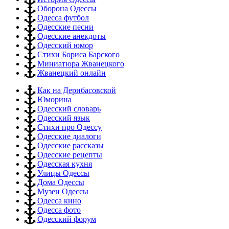
Оборона Одессы
Одесса футбол
Одесские песни
Одесские анекдоты
Одесский юмор
Стихи Бориса Барского
Миниатюра Жванецкого
Жванецкий онлайн
Как на Дерибасовской
Юморина
Одесский словарь
Одесский язык
Стихи про Одессу
Одесские диалоги
Одесские рассказы
Одесские рецепты
Одесская кухня
Улицы Одессы
Дома Одессы
Музеи Одессы
Одесса кино
Одесса фото
Одесский форум