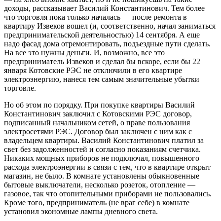
доходы, рассказывает Василий Константинович. Тем более
что торговля пока только началась — после ремонта в
квартиру Извеков вошел (и, соответственно, начал заниматься
предпринимательской деятельностью) 14 сентября. А еще
надо фасад дома отремонтировать, подъездные пути сделать.
На все это нужны деньги. И, возможно, все это
предприниматель Извеков и сделал бы вскоре, если бы 22
января Котовские РЭС не отключили в его квартире
электроэнергию, нанеся тем самым значительные убытки
торговле.
Но об этом по порядку. При покупке квартиры Василий
Константинович заключил с Котовскими РЭС договор,
подписанный начальником сетей, о праве пользования
электросетями РЭС. Договор был заключен с ним как с
владельцем квартиры. Василий Константинович платил за
свет без задолженностей и согласно показаниям счетчика.
Никаких мощных приборов не подключал, повышенного
расхода электроэнергии в связи с тем, что в квартире открыт
магазин, не было. В комнате установлены обыкновенные
бытовые выключатели, несколько розеток, отопление —
газовое, так что отопительными приборами не пользовались.
Кроме того, предприниматель (не враг себе) в комнате
установил экономные лампы дневного света.