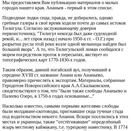
Мы предоставляем Вам публикацию материалов о малых
городах нашего края. Ананьев - первый в этом списке.
Подводные лодки сюда, правда, не добирались, однако
гребные галеры в своё время ходили почти до самых истоков
Тилигула. Согласно заслуживающему доверия
первоисточнику, "Тилигул некогда был даже судоходной
рекой, и... лет сорок назад ( начало 1950-х гг. - О.Г.) при
разрытии русла этой реки возле одной мельницы найден был
большой якорь". А то, что Тилигульский лиман сообщался с
морем посредством проток в пересыпях, явствует из
топографических карт 1770-1830-х годов.
Таким образом, давний ногайский аул, получивший в
середине ХVIII ст. название Анани или Ананьево,
правомерно причислять к экспортам. Материалы, собранные
Геродотом Новороссийского края А.А.Скальковским,
свидетельствуют о том, что "были также слободы Ананьево и
Палеево Озеро, в 1750-х годах основанные..."
Насколько известно, самыми первыми жителями слободы
были молдаване-скотоводы, пригнавшие сюда тучные стада
под водительством некоего Анания. Вскоре поселились в этих
местах и украинцы, также "отстёгивавшие" определённый
ясырь местному каймакану, т.е. турецкому наместнику. В 1774