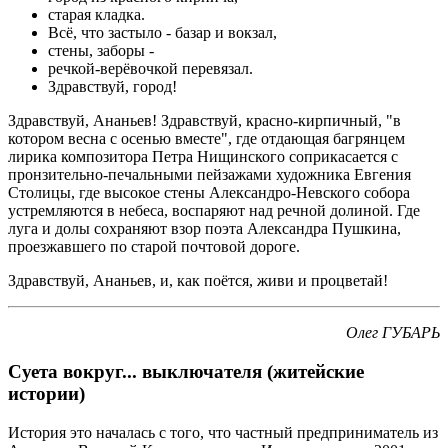
старая кладка.
Всё, что застыло - базар и вокзал,
стены, заборы -
речкой-верёвочкой перевязал.
Здравствуй, город!
Здравствуй, Ананьев! Здравствуй, красно-кирпичный, "в
котором весна с осенью вместе", где отдающая багрянцем
лирика композитора Петра Нищинского соприкасается с
пронзительно-печальными пейзажами художника Евгения
Столицы, где высокое стены Александро-Невского собора
устремляются в небеса, воспаряют над речной долиной. Где
луга и долы сохраняют взор поэта Александра Пушкина,
проезжавшего по старой почтовой дороге.
Здравствуй, Ананьев, и, как поётся, живи и процветай!
Олег ГУБАРЬ
Суета вокруг... выключателя (житейские
истории)
История это началась с того, что частный предприниматель из