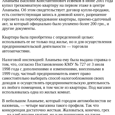
Ананьева Василий Константинович Извеков в июне 2001 года
купил трехкомнатную квартиру на первом этаже в центре
Ананьева. Об этом свидетельствует договор купли-продажи,
есть соответствующая запись в домовой книге, разрешение
горсовета на переоборудование квартиры, приемо-сдаточный
акт, за который официально было уплачено более 200 грн., и
другие документы.
Квартира была приобретена с определенной целью:
использовать ее не только под жилье, но и для осуществления
предпринимательской деятельности — торговли
автозапчастями.
Налоговой инспекцией Ананьева ему была выдана справка о
том, что, согласно Постановлению КМУ № 727 от 3 июля
1998 года с дополнениями и изменениями, внесенными в
1999 году, частный предприниматель имеет право
самостоятельно выбирать способ налогообложения своих
доходов и осуществлять предпринимательскую деятельность
из любого помещения, в том числе из квартиры. Под магазин
использовалась одна из жилых комнат.
В небольшом Ананьеве, который городом автомобилистов не
назовешь, — четыре магазина такого профиля. Так что
конкуренция достаточно жесткая. Жаловаться, конечно, грех
— на хлеб вполне хватает, но и не пошикуешь на такие