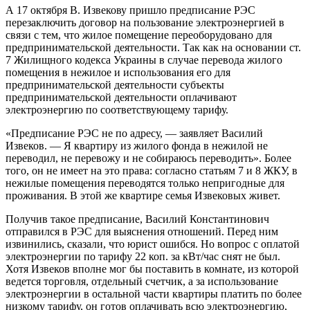
А 17 октября В. Извекову пришло предписание РЭС
перезаключить договор на пользование электроэнергией в
связи с тем, что жилое помещение переоборудовано для
предпринимательской деятельности. Так как на основании ст.
7 Жилищного кодекса Украины в случае перевода жилого
помещения в нежилое и использования его для
предпринимательской деятельности субъекты
предпринимательской деятельности оплачивают
электроэнергию по соответствующему тарифу.
«Предписание РЭС не по адресу, — заявляет Василий
Извеков. — Я квартиру из жилого фонда в нежилой не
переводил, не перевожу и не собираюсь переводить». Более
того, он не имеет на это права: согласно статьям 7 и 8 ЖКУ, в
нежилые помещения переводятся только непригодные для
проживания. В этой же квартире семья Извековых живет.
Получив такое предписание, Василий Константинович
отправился в РЭС для выяснения отношений. Перед ним
извинились, сказали, что юрист ошибся. Но вопрос с оплатой
электроэнергии по тарифу 22 коп. за кВт/час снят не был.
Хотя Извеков вполне мог бы поставить в комнате, из которой
ведется торговля, отдельный счетчик, а за использование
электроэнергии в остальной части квартиры платить по более
низкому тарифу, он готов оплачивать всю электроэнергию,