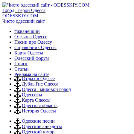
Город - герой Одесса
ODESSKIY.COM
Чисто одесский сайт
#жванецкий
Отдых в Одессе
Песни про Одессу
Справочник Одессы
Карта Одессы
Одесский форум
Поиск
Статьи
Реклама на сайте
Отдых в Одессе
Дубль Гис Одесса
Одесса - мировой город
Одесситы
Карта Одессы
Одесская область
История Одессы
Одесские песни
Одесские анекдоты
Одесский юмор