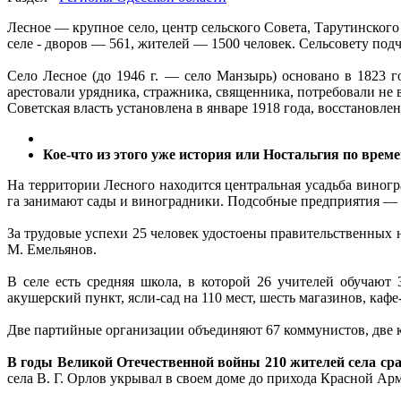
Лесное — крупное село, центр сельского Совета, Тарутинско
селе - дворов — 561, жителей — 1500 человек. Сельсовету по
Село Лесное (до 1946 г. — село Манзырь) основано в 1823 
арестовали урядника, стражника, священника, потребовали не 
Советская власть установлена в январе 1918 года, восстановлен
Кое-что из этого уже история или Ностальгия по врем
На территории Лесного находится центральная усадьба виноград
га занимают сады и виноградники. Подсобные предприятия — 
За трудовые успехи 25 человек удостоены правительственных
М. Емельянов.
В селе есть средняя школа, в которой 26 учителей обучают
акушерский пункт, ясли-сад на 110 мест, шесть магазинов, кафе
Две партийные организации объединяют 67 коммунистов, две 
В годы Великой Отечественной войны 210 жителей села ср
села В. Г. Орлов укрывал в своем доме до прихода Красной Ар