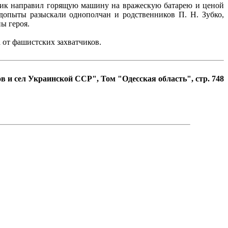
тчик направил горящую машину на вражескую батарею и ценой
допыты разыскали однополчан и родственников П. Н. Зубко,
ы героя.
 от фашистских захватчиков.
в и сел Украинской ССР", Том "Одесская область", стр. 748