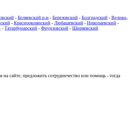
овский
-
Беляевский р-н
-
Березовский
-
Болградский
-
Велико-
вский
-
Красноокнянский
-
Любашевский
-
Николаевский
-
й
-
Татарбунарский
-
Фрунзовский
-
Ширяевский
ом на сайте, предложить сотрудничество или помощь - тогда