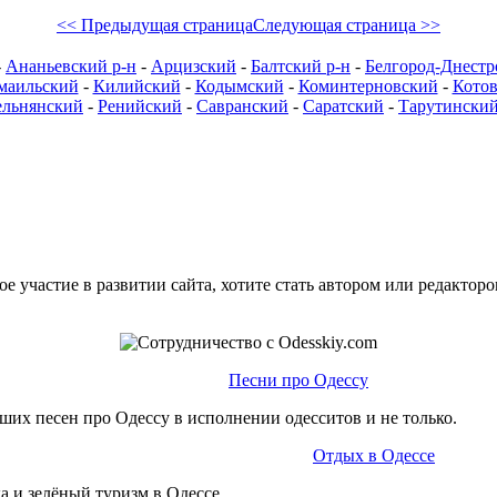
<< Предыдущая страница
Следующая страница >>
-
Ананьевский р-н
-
Арцизский
-
Балтский р-н
-
Белгород-Днестр
маильский
-
Килийский
-
Кодымский
-
Коминтерновский
-
Кото
ельнянский
-
Ренийский
-
Савранский
-
Саратский
-
Тарутински
е участие в развитии сайта, хотите стать автором или редактор
Песни про Одессу
ших песен про Одессу в исполнении одесситов и не только.
Отдых в Одессе
а и зелёный туризм в Одессе.