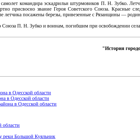
ит самолет командира эскадрильи штурмовиков П. Н. Зубко. Ле
ертно присвоєно звание Героя Советского Союза. Красные сле
иле летчика посажены березы, привезенные с Рязанщины — родин
о Союза П. Н. Зубко и воинам, погибшим при освобождении села
"История городо
она в Одесской области
она в Одесской области
района в Одесской области
й области
гу реки Большой Куяльник