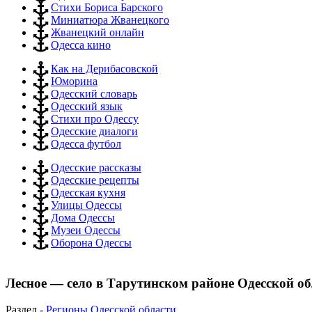
Стихи Бориса Барского
Миниатюра Жванецкого
Жванецкий онлайн
Одесса кино
Как на Дерибасовской
Юморина
Одесский словарь
Одесский язык
Стихи про Одессу
Одесские диалоги
Одесса футбол
Одесские рассказы
Одесские рецепты
Одесская кухня
Улицы Одессы
Дома Одессы
Музеи Одессы
Оборона Одессы
Лесное — село в Тарутинском районе Одесской о
Раздел -
Регионы Одесской области