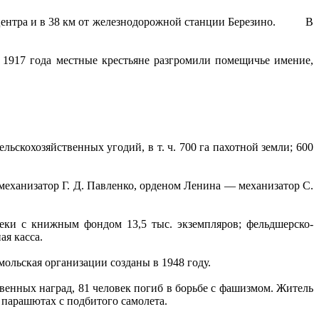
го центра и в 38 км от железнодорожной станции Березино. В
 1917 года местные крестьяне разгромили помещичье имение,
льскохозяйственных угодий, в т. ч. 700 га пахотной земли; 600
еханизатор Г. Д. Павленко, орденом Ленина — механизатор С.
теки с книжным фондом 13,5 тыс. экземпляров; фельдшерско-
ая касса.
льская организации созданы в 1948 году.
твенных наград, 81 человек погиб в борьбе с фашизмом. Житель
а парашютах с подбитого самолета.