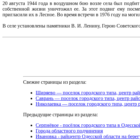
20 августа 1944 года в воздушном бою возле села был подб
собственной жизни уничтожил ее. За этот подвиг ему посм
пригласили их в Лесное. Во время встречи в 1976 году на мог
В селе установлены памятники В. И. Ленину, Герою Советског
Свежие страницы из раздела:
Ширяево — поселок городского типа, центр рай
Саврань — поселок городского типа, центр рай
Николаевка — поселок городского типа, центр 
Предыдущие страницы из раздела:
Серпнёвое - посёлок городского типа в Одесско
Города областного подчинения
Ивановка - райцентр Одесской области на бере