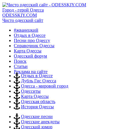
Город - герой Одесса
ODESSKIY.COM
Чисто одесский сайт
#жванецкий
Отдых в Одессе
Песни про Одессу
Справочник Одессы
Карта Одессы
Одесский форум
Поиск
Статьи
Реклама на сайте
Отдых в Одессе
Дубль Гис Одесса
Одесса - мировой город
Одесситы
Карта Одессы
Одесская область
История Одессы
Одесские песни
Одесские анекдоты
Одесский юмор