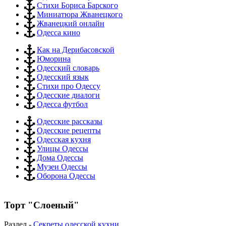
Стихи Бориса Барского
Миниатюра Жванецкого
Жванецкий онлайн
Одесса кино
Как на Дерибасовской
Юморина
Одесский словарь
Одесский язык
Стихи про Одессу
Одесские диалоги
Одесса футбол
Одесские рассказы
Одесские рецепты
Одесская кухня
Улицы Одессы
Дома Одессы
Музеи Одессы
Оборона Одессы
Торт "Слоеный"
Раздел -
Секреты одесской кухни