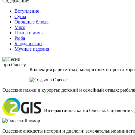
Содержание:
Вступление
Супы
Овощные блюда
Мясо
Птица и дичь
Рыба
Блюда из яиц
Мучные изделия
Коллекция раритетных, колоритных и просто хоро
Одесские пляжи и курорты; детский и семейный отдых; рыбалк
Интерактивная карта Одессы. Справочник 
Одесские анекдоты истории и диалоги; замечательные миниат