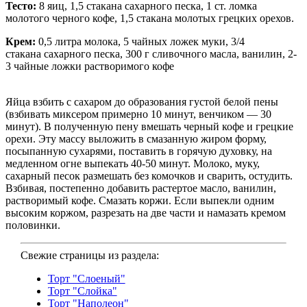
Тесто:
8 яиц, 1,5 стакана сахарного песка, 1 ст. ломка
молотого черного кофе, 1,5 стакана молотых грецких орехов.
Крем:
0,5 литра молока, 5 чайных ложек муки, 3/4
стакана сахарного песка, 300 г сливочного масла, ванилин, 2-
3 чайные ложки растворимого кофе
Яйца взбить с сахаром до образования густой белой пены
(взбивать миксером примерно 10 минут, венчиком — 30
минут). В полученную пену вмешать черный кофе и грецкие
орехи. Эту массу выложить в смазан­ную жиром форму,
посыпанную сухарями, поставить в горячую духовку, на
медленном огне выпекать 40-50 минут. Молоко, муку,
сахарный песок размешать без комочков и сварить, остудить.
Взбивая, постепенно добавить растертое масло, ванилин,
растворимый кофе. Смазать коржи. Если выпекли одним
высоким коржом, разрезать на две части и намазать кремом
половинки.
Свежие страницы из раздела:
Торт "Слоеный"
Торт "Слойка"
Торт "Наполеон"