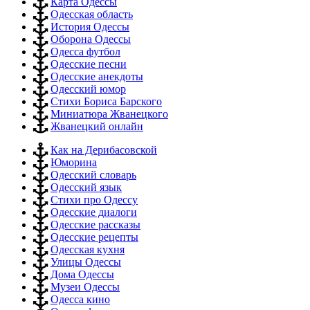
Карта Одессы
Одесская область
История Одессы
Оборона Одессы
Одесса футбол
Одесские песни
Одесские анекдоты
Одесский юмор
Стихи Бориса Барского
Миниатюра Жванецкого
Жванецкий онлайн
Как на Дерибасовской
Юморина
Одесский словарь
Одесский язык
Стихи про Одессу
Одесские диалоги
Одесские рассказы
Одесские рецепты
Одесская кухня
Улицы Одессы
Дома Одессы
Музеи Одессы
Одесса кино