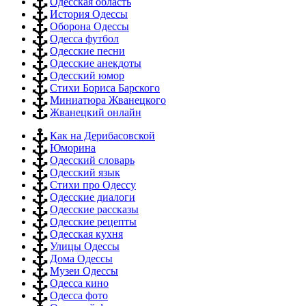
Одесская область
История Одессы
Оборона Одессы
Одесса футбол
Одесские песни
Одесские анекдоты
Одесский юмор
Стихи Бориса Барского
Миниатюра Жванецкого
Жванецкий онлайн
Как на Дерибасовской
Юморина
Одесский словарь
Одесский язык
Стихи про Одессу
Одесские диалоги
Одесские рассказы
Одесские рецепты
Одесская кухня
Улицы Одессы
Дома Одессы
Музеи Одессы
Одесса кино
Одесса фото