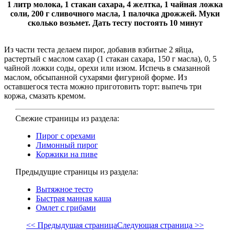
1 литр молока, 1 стакан сахара, 4 желтка, 1 чайная ложка
соли, 200 г сливочного масла, 1 палочка дрожжей. Муки
сколько возьмет. Дать тесту постоять 10 минут
Из части теста делаем пирог, добавив взбитые 2 яйца,
растертый с маслом сахар (1 стакан сахара, 150 г масла), 0, 5
чайной лож­ки соды, орехи или изюм. Испечь в смазан­ной
маслом, обсыпанной сухарями фигурной форме. Из
оставшегося теста можно приготовить торт: выпечь три
коржа, смазать кремом.
Свежие страницы из раздела:
Пирог с орехами
Лимонный пирог
Коржики на пиве
Предыдущие страницы из раздела:
Вытяжное тесто
Быстрая манная каша
Омлет с грибами
<< Предыдущая страница
Следующая страница >>