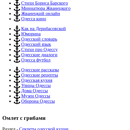
Стихи Бориса Барского
Миниатюра Жванецкого
Жванецкий онлайн
Одесса кино
Как на Дерибасовской
Юморина
Одесский словарь
Одесский язык
Стихи про Одессу
Одесские диалоги
Одесса футбол
Одесские рассказы
Одесские рецепты
Одесская кухня
Улицы Одессы
Дома Одессы
Музеи Одессы
Оборона Одессы
Омлет с грибами
Раздел -
Секреты одесской кухни