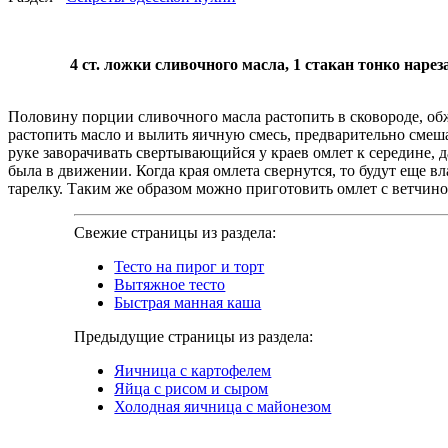
4 ст. ложки сливочного масла, 1 стакан тонко наре
Половину порции сливочного масла растопить в сковороде, обжа
растопить масло и вылить яичную смесь, предварительно смешан
руке заворачивать свертывающийся у краев омлет к середине, д
была в движении. Когда края омлета свернут­ся, то будут еще 
тарелку. Таким же образом можно приготовить омлет с ветчино
Свежие страницы из раздела:
Тесто на пирог и торт
Вытяжное тесто
Быстрая манная каша
Предыдущие страницы из раздела:
Яичница с картофелем
Яйца с рисом и сыром
Холодная яичница с майонезом