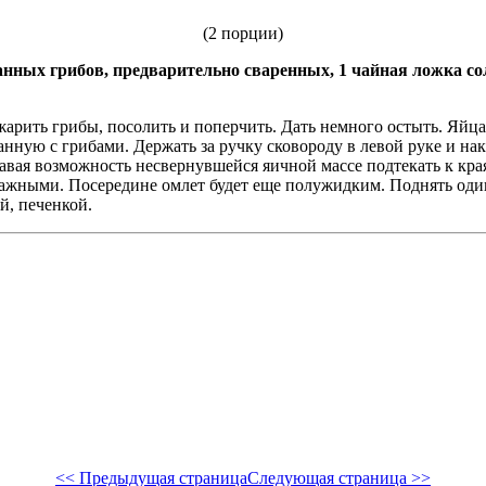
(2 порции)
занных грибов, предварительно сваренных, 1 чайная ложка сол
рить грибы, по­солить и поперчить. Дать немного остыть. Яйца 
ную с грибами. Держать за ручку сковороду в левой руке и накл
авая возможность несвернувшейся яичной массе подтекать к краям
влажными. Посередине ом­лет будет еще полужидким. Поднять оди
й, печенкой.
<< Предыдущая страница
Следующая страница >>