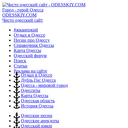
Город - герой Одесса
ODESSKIY.COM
Чисто одесский сайт
#жванецкий
Отдых в Одессе
Песни про Одессу
Справочник Одессы
Карта Одессы
Одесский форум
Поиск
Статьи
Реклама на сайте
Отдых в Одессе
Дубль Гис Одесса
Одесса - мировой город
Одесситы
Карта Одессы
Одесская область
История Одессы
Одесские песни
Одесские анекдоты
Одесский юмор