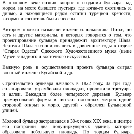
В прошлом веке возник вопрос о создании бульвара над
морем, на месте бывшего пустыря, где когда-то охотились за
дичью, а находящиеся рядом остатки турецкой крепости,
казармы и госпиталь были снесены.
Автором проекта называли инженера-полковника Потье, но
есть и другие материалы, в которых говорится о том, что
проектирование бульвара принадлежит архитектору Шала.
Чертежи Шала экспонировались в довоенные годы в отделе
"Старая Одесса" Одесского Художественного музея (ныне
Музей западного и восточного искусства).
Важную роль в осуществлении проекта бульвара сыграл
военный инженер Бугайской и др.
Строительство бульвара началось в 1822 году. За три года
спланировали, утрамбовали площадки, проложили тротуары
и аллеи. Высадили более четырехсот деревьев. Бульвар
прямоугольной формы в пятьсот погонных метров одной
стороной открыт к морю, другой - обрамлен Бульварной
улицей.
Молодой бульвар застраивался в 30-х годах XIX века, в центре
его построили два полуциркулярных здания, которые
образовали небольшую площадь. По торцам бульвара