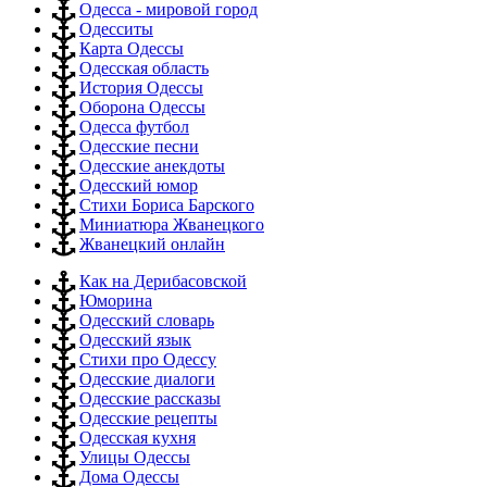
Одесса - мировой город
Одесситы
Карта Одессы
Одесская область
История Одессы
Оборона Одессы
Одесса футбол
Одесские песни
Одесские анекдоты
Одесский юмор
Стихи Бориса Барского
Миниатюра Жванецкого
Жванецкий онлайн
Как на Дерибасовской
Юморина
Одесский словарь
Одесский язык
Стихи про Одессу
Одесские диалоги
Одесские рассказы
Одесские рецепты
Одесская кухня
Улицы Одессы
Дома Одессы