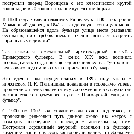
построили дворец Воронцова с его классической крутой
колоннадой в 20 колонн и здание купеческой биржи.
В 1828 году возвели памятник Ришелье, в 1830 - построили
Мраморный дворец, в 1841 - грандиозную лестницу к морю.
На образовавшейся вдоль бульвара улице места раздавали
бесплатно, но с требованием: в течение пяти лет застроить
"приличными домами".
Так сложился замечательный архитектурный ансамбль
Приморского бульвара. В конце XIX века возникла
необходимость создания еще одного новшества: "устройства
рельсового подъемного пути с пристани на бульвар".
Эта идея начала осуществляться в 1895 году молодым
инженером Н. К. Пятницким, подавшим в городскую управу
прошение о предоставлении ему сооружения и эксплуатации
механического подъемного пути с Приморской улицы на
бульвар".
С 1900 по 1902 год спланировали склон под трассу и
проложили рельсовый путь длиной около 100 метров с
разъездом посередине и переходным мостиком над ним.
Построили деревянный ажурный павильон на бульваре,
каменное здание с кассой, конторой, перроном и небольшую