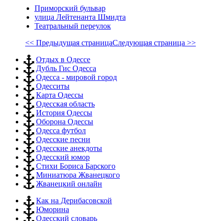
Приморский бульвар
улица Лейтенанта Шмидта
Театральный переулок
<< Предыдущая страница
Следующая страница >>
Отдых в Одессе
Дубль Гис Одесса
Одесса - мировой город
Одесситы
Карта Одессы
Одесская область
История Одессы
Оборона Одессы
Одесса футбол
Одесские песни
Одесские анекдоты
Одесский юмор
Стихи Бориса Барского
Миниатюра Жванецкого
Жванецкий онлайн
Как на Дерибасовской
Юморина
Одесский словарь