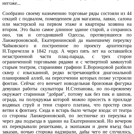
негоже...
Сообразно своему назначению торговые ряды состояли из 44
секций с подвалом, помещением для магазина, лавки, салона
или мастерской на первом этаже и квартиры хозяина на
втором. Это было самое длинное здание старой, а сохранись
оно, так и сегодняшней Одессы, протянувшееся по
Ланжероновской, Екатерининской да нынешнему переулку
Чайковского и построенное по проекту архитектора
Н.Торичелли в 1842 году. А через пять лет на оставшейся
незастроенной части плац-парада, с трех сторон
ограниченной торговыми рядами и с четвертной замкнутой
старым театром, стараниями графини Е.Воронцовой разбили
сквер с изысканной, редко встречающейся диагональной
планировкой аллей, на пересечении которых позже устроили
фонтан. Сейчас его венчает новодельная бронзовая фигурка
девушки работы скульптора Н.Степанова, но по-прежнему
окружает старинная "добрая", потому как без пик и шипов,
ограда, на полукружья которой можно присесть в прохладе
водяных струй и тени старого платана, что простер свои
ветви к фонтану. Сюда и встарь было четыре входа: от театра
со стороны Ланжероновской, по лестничке из переулка и
через два подъезда в здании на Екатерининской. Но вечером
их перекрывали решетками, а экипажам и днем въезд был
заказан, ночью сторожа надзирали, дабы чего не случилось,