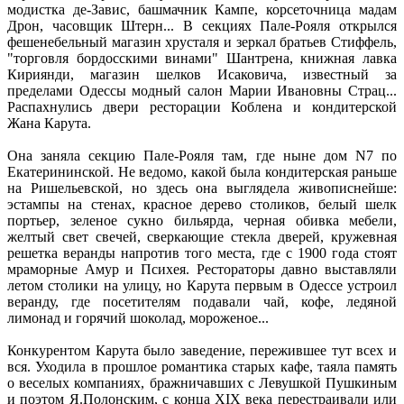
модистка де-Завис, башмачник Кампе, корсеточница мадам
Дрон, часовщик Штерн... В секциях Пале-Рояля открылся
фешенебельный магазин хрусталя и зеркал братьев Стиффель,
"торговля бордосскими винами" Шантрена, книжная лавка
Кириянди, магазин шелков Исаковича, известный за
пределами Одессы модный салон Марии Ивановны Страц...
Распахнулись двери ресторации Коблена и кондитерской
Жана Карута.
Она заняла секцию Пале-Рояля там, где ныне дом N7 по
Екатерининской. Не ведомо, какой была кондитерская раньше
на Ришельевской, но здесь она выглядела живописнейше:
эстампы на стенах, красное дерево столиков, белый шелк
портьер, зеленое сукно бильярда, черная обивка мебели,
желтый свет свечей, сверкающие стекла дверей, кружевная
решетка веранды напротив того места, где с 1900 года стоят
мраморные Амур и Психея. Рестораторы давно выставляли
летом столики на улицу, но Карута первым в Одессе устроил
веранду, где посетителям подавали чай, кофе, ледяной
лимонад и горячий шоколад, мороженое...
Конкурентом Карута было заведение, пережившее тут всех и
вся. Уходила в прошлое романтика старых кафе, таяла память
о веселых компаниях, бражничавших с Левушкой Пушкиным
и поэтом Я.Полонским, с конца XIX века перестраивали или