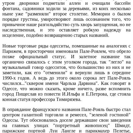
утром дворники подметали аллеи и очищали бассейн
фонтана, садовники ходили за деревьями, из коих несколько
ныне уже "разменяли" второе столетие. Мемории о былом
порядке грустны, умиротворяют лишь осознанием того, что
привычное наше разгильдяйство суть хворь запущенная, но не
наследственная, и это оставляет робкую надежду на
исцеление, подобно возвращению старых названий.
Новые торговые ряды одесситы, помешанные на аналогиях с
Парижем, в просторечии именовали Пале-Роялем, что обрело
позже официальный статус. И залетное название так
органично связалось с этим уголком города, так "легло" на
музыкальный говор одесситов, что большинство из них и не
заметили, как его "отменили" и вернули лишь в середине
1990-х годов. А ведь до этого около сорока лет Пале-Рояль
числился..."сквером имени Чарльза Дарвина". Как говорят в
Одессе, что можно сказать, кроме ничего, разве вспомнить
город Пищеслав из повести И.Ильфа и Е.Петрова, где стояла
конная статуя профессора Тимирязева.
В оправдание французского названия Пале-Рояль быстро стал
центром галантной торговли и ремесел, "зеленой гостиной"
Одессы. Тут обосновались доселе державшие свои заведения
на главных улицах "портретный живописец" Шмидт,
парижские портной Луи Лангле и парикмахер Пелетье,