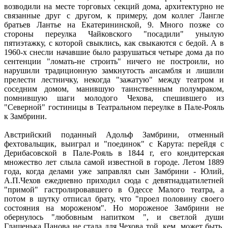
возводили на месте торговых секций дома, архитектурно не
связанные друг с другом, к примеру, дом коллег Лангле
братьев Лантье на Екатерининской, 9. Много позже со
стороны переулка Чайковского "посадили" унылую
пятиэтажку, с которой свыклись, как свыкаются с бедой. А в
1960-х снесли начавшие было разрушаться четыре дома да по
сентенции "ломать-не строить" ничего не построили, но
нарушили традиционную замкнутость ансамбля и лишили
прелести лестничку, некогда "зажатую" между театром и
соседним домом, манившую таинственным полумраком,
помнившую шаги молодого Чехова, спешившего из
"Северной" гостиницы в Театральном переулке в Пале-Рояль
к Замбрини.
Австрийский поданный Адольф Замбрини, отменный
фехтовальщик, выиграл и "поединок" с Карута: перейдя с
Дерибасовской в Пале-Рояль в 1844 г, его кондитерская
множество лет слыла самой известной в городе. Летом 1889
года, когда делами уже заправлял сын Замбрини - Юлий,
А.П.Чехов ежедневно приходил сюда с девятнадцатилетней
"примой" гастролировавшего в Одессе Малого театра, а
потом в шутку отписал брату, что "проел половину своего
состояния на мороженом". Но мороженое Замбрини не
обернулось "любовным напитком ", и светлой души
Глашенька Панова не стала для Чехова той, кем, может быть,