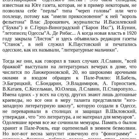
известная на Юге газета, которая, не в пример некоторым, не
позволяла себе "перлы" типа "череп головы" или чего
похлеще, потому как "имели прикосновение" к ней "король
фельетона" Влас Дорошевич, журналисты И.Василевский
("Буква") и С.Герцо-Виноградский ("Барон Икс"), И.Бунин,
"летописец Одессы"А. Де Рибас... А когда новая власть в 1920
году закрыла "Листок" и здесь объявилась редакция газеты
"Станок", в ней служил К.Паустовский и печатались
одесские, как их называли, "литературные мальчики".
Тогда же они, как говорил в таких случаях Л.Славин, "всей
бражкой" выступали на литературных вечерах в доме, что
числится по Ланжероновской, 20, но широкими арочными
окнами и входом обращен к Пале-Роялю: И.Бабель,
Э.Багрицкий, С.Бондарин, Э.Владимиров, А. Горностаев,
В.Катаев, С.Кесельман, Ю.Олеша, Л.Славин, П.Ставропуло...
Имена одних - у всех на слуху, других знают лишь дотошные
краеведы, но все они в меру таланта представляли "юго-
западную литературную школу", которую создали в Одессе,
не переваривали в столицах и защищал В.Шкловский,
утверждая , что "это литература, а не материал для мемуаров".
Одолевшие время все же сочинили мемуары. Память о былом
хранит и Пале-Рояль, еще оцепенелый в зимнем безмолвии.
Но вот-вот весна запустит извечную его "фонограмму" -