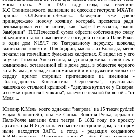
могла стать. А в 1925 году сюда, на именины
К.С.Станиславского, выпавшие на одесские гастроли МХАТа,
пришла О.Л.Книппер-Чехова... Заведение уже давно
принадлежало новому хозяину, который, преемства ради,
рекламировал его не иначе, как "кафе Печесского, бывш.
Замбрини". П.Т.Печесский сумел обрести собственную славу,
объединил старое помещение с соседней секцией Пале-Рояля
в один дом N15/17 по Театральному переулку, шоколад
выписывал только из Швейцарии, масло - из Вологды, меню
печатал на тончайших бумажных салфетках. Я видел их у его
внучки Татьяны Алексеевны, когда она доживала свой век в
комнатенке, оставленной ей в доме деда, в обществе черного
кота Клякса, в усладе воспоминаний и в окружении милых ее
сердцу примет старины: приглашение на именины -
"благодарность Константина Сергеевича", хрустальная
чашечка со стальной крышкой - "дедушка купил ее у Сикарда,
из семьи приятеля Пушкина", колечко с нежной бирюзой - "от
Меля"...
Ювелир К.Мель, коего однажды "нагрела" на 15 тысяч рублей
мадам Блювштейн, она же Сонька Золотая Ручка, держал в
Пале-Рояле магазин близ театра. В 1882 году по проекту
архитектора И.Яценко на его месте построили дом, в котором
ныне находится ЗАГС, а тогда - редакция созданного
В.В.Навроцким "Одесского листка". Это была солидная,