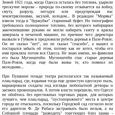
Зимой 1921 года, когда Одесса осталась без топлива, ударили
трескучие морозы - природа по-своему отзывается на войну,
смуту, разруху, негодуя или предупреждая нас
землетрясениями, засухой, холодом... В редакции "Моряка"
извели тогда в "буржуйке" старинный буфет. Но типографии
требовалось полноценное топливо, без которого наборщики
закоченевшими руками не могли набирать газету и краска
замерзала в печатной машине, по причине чего директора
вызвали в Губком и предложили рубить деревья в Пале-Рояле.
Он не сказал "нет", но не сказал "спасибо", а вышел и
постарался забыть об этом, потому как не хотел, чтобы его
имя прокляла потом вся Одесса. Не знаю имени, но фамилия
его была Мугинштейн. Мугинштейн спас старые деревья
Пале-Рояля, когда еще были живы те, кто помнил их
молодыми...
При Пушкине позади театра располагался так называемый
плац-парад, где, вздымая тогда еще душистую одесскую пыль,
маршировали солдаты под взгляды любопытной детворы и
заезжих провинциалов. А потом власти порешили, что Одессе
не обойтись без престижных торговых рядов, для которых
лучшего, чем плац-парад, "пустопорожнего" места в центре
города не отыскалось, поскольку Городской сад согласно воле
его дарителя Ф. Де Рибаса застраивать было нельзя, а на
Соборной площади "разводить" торгующих близ храма -