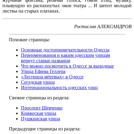
журчанье фонтана, ребячьи голоса, гомон птиц, музыку,
плывущую из распахнутых окон театра ... И шепот молодой
листвы на старых платанах.
Ростислав АЛЕКСАНДРОВ
Похожие страницы:
Основные достопримечательности Одессы
Переименования и каким одесским улицам
вернут старые названия
Что можно посмотреть в Одессе за выходные
Улица Ефима Геллера
«Лестница мёртвых» в Одессе
Сегедская улица
Интернациональность одесских улиц
Свежие страницы из раздела:
Проспект Шевченко
Княжеская улица
Пушкинская улица
Предыдущие страницы из раздела: