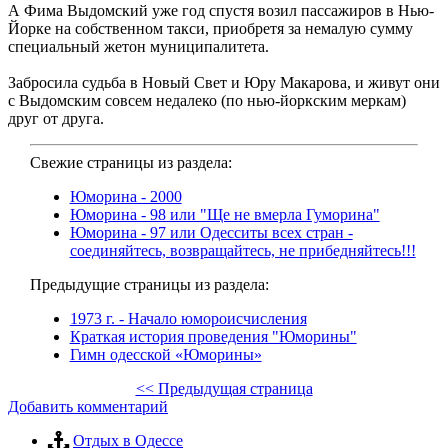
А Фима Выдомский уже год спустя возил пассажиров в Нью-
Йорке на собственном такси, приобретя за немалую сумму
специальный жетон муниципалитета.
Забросила судьба в Новый Свет и Юру Макарова, и живут они
с Выдомским совсем недалеко (по нью-йоркским меркам)
друг от друга.
Свежие страницы из раздела:
Юморина - 2000
Юморина - 98 или "Ще не вмерла Гуморина"
Юморина - 97 или Одесситы всех стран -
соединяйтесь, возвращайтесь, не прибедняйтесь!!!
Предыдущие страницы из раздела:
1973 г. - Начало юмороисчисления
Краткая история проведения "Юморины"
Гимн одесской «Юморины»
<< Предыдущая страница
Добавить комментарий
Отдых в Одессе