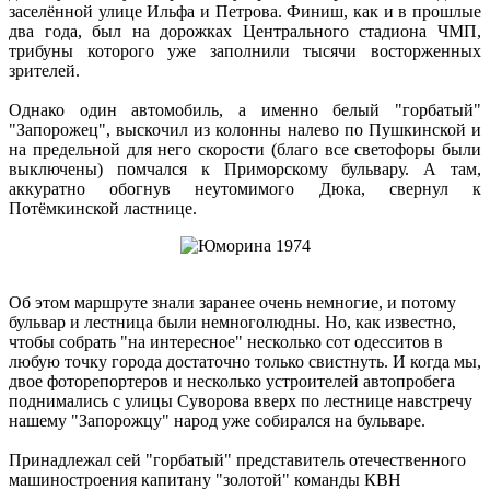
заселённой улице Ильфа и Петрова. Финиш, как и в прошлые
два года, был на дорожках Центрального стадиона ЧМП,
трибуны которого уже заполнили тысячи восторженных
зрителей.
Однако один автомобиль, а именно белый "горбатый"
"Запорожец", выскочил из колонны налево по Пушкинской и
на предельной для него скорости (благо все светофоры были
выключены) помчался к Приморскому бульвару. А там,
аккуратно обогнув неутомимого Дюка, свернул к
Потёмкинской ластнице.
Об этом маршруте знали заранее очень немногие, и потому
бульвар и лестница были немноголюдны. Но, как известно,
чтобы собрать "на интересное" несколько сот одесситов в
любую точку города достаточно только свистнуть. И когда мы,
двое фоторепортеров и несколько устроителей автопробега
поднимались с улицы Суворова вверх по лестнице навстречу
нашему "Запорожцу" народ уже собирался на бульваре.
Принадлежал сей "горбатый" представитель отечественного
машиностроения капитану "золотой" команды КВН