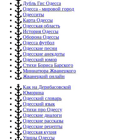
Дубль Гис Одесса
Одесса - мировой город
Одесситы
Карта Одессы
Одесская область
История Одессы
Оборона Одессы
Одесса футбол
Одесские песни
Одесские анекдоты
Одесский юмор
Стихи Бориса Барского
Миниатюра Жванецкого
Жванецкий онлайн
Как на Дерибасовской
Юморина
Одесский словарь
Одесский язык
Стихи про Одессу
Одесские диалоги
Одесские рассказы
Одесские рецепты
Одесская кухня
Улицы Одессы