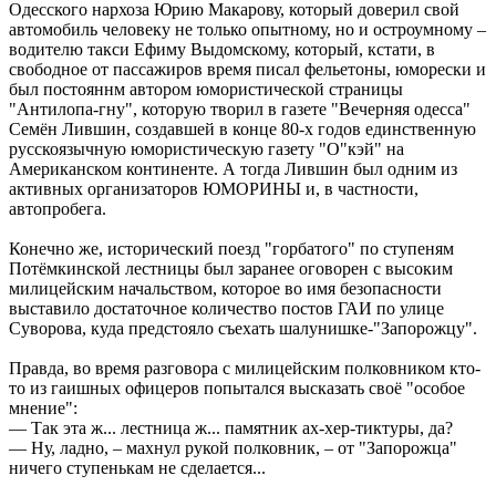
Одесского нархоза Юрию Макарову, который доверил свой
автомобиль человеку не только опытному, но и остроумному –
водителю такси Ефиму Выдомскому, который, кстати, в
свободное от пассажиров время писал фельетоны, юморески и
был постояннм автором юмористической страницы
"Антилопа-гну", которую творил в газете "Вечерняя одесса"
Семён Лившин, создавшей в конце 80-х годов единственную
русскоязычную юмористическую газету "О"кэй" на
Американском континенте. А тогда Лившин был одним из
активных организаторов ЮМОРИНЫ и, в частности,
автопробега.
Конечно же, исторический поезд "горбатого" по ступеням
Потёмкинской лестницы был заранее оговорен с высоким
милицейским начальством, которое во имя безопасности
выставило достаточное количество постов ГАИ по улице
Суворова, куда предстояло съехать шалунишке-"Запорожцу".
Правда, во время разговора с милицейским полковником кто-
то из гаишных офицеров попытался высказать своё "особое
мнение":
— Так эта ж... лестница ж... памятник ах-хер-тиктуры, да?
— Ну, ладно, – махнул рукой полковник, – от "Запорожца"
ничего ступенькам не сделается...