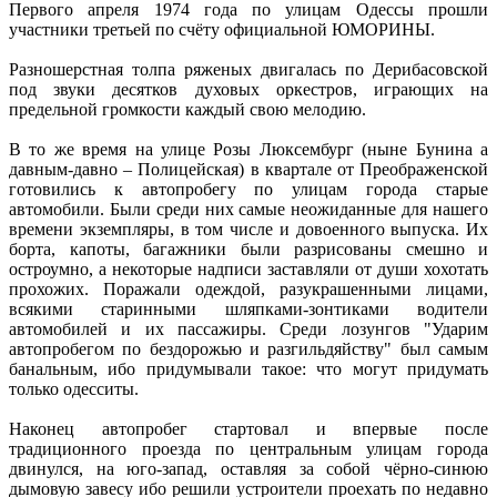
Первого апреля 1974 года по улицам Одессы прошли
участники третьей по счёту официальной ЮМОРИНЫ.
Разношерстная толпа ряженых двигалась по Дерибасовской
под звуки десятков духовых оркестров, играющих на
предельной громкости каждый свою мелодию.
В то же время на улице Розы Люксембург (ныне Бунина а
давным-давно – Полицейская) в квартале от Преображенской
готовились к автопробегу по улицам города старые
автомобили. Были среди них самые неожиданные для нашего
времени экземпляры, в том числе и довоенного выпуска. Их
борта, капоты, багажники были разрисованы смешно и
остроумно, а некоторые надписи заставляли от души хохотать
прохожих. Поражали одеждой, разукрашенными лицами,
всякими старинными шляпками-зонтиками водители
автомобилей и их пассажиры. Среди лозунгов "Ударим
автопробегом по бездорожью и разгильдяйству" был самым
банальным, ибо придумывали такое: что могут придумать
только одесситы.
Наконец автопробег стартовал и впервые после
традиционного проезда по центральным улицам города
двинулся, на юго-запад, оставляя за собой чёрно-синюю
дымовую завесу ибо решили устроители проехать по недавно