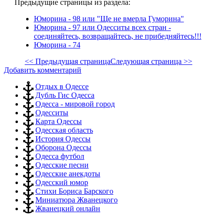
Предыдущие страницы из раздела:
Юморина - 98 или "Ще не вмерла Гуморина"
Юморина - 97 или Одесситы всех стран -
соединяйтесь, возвращайтесь, не прибедняйтесь!!!
Юморина - 74
<< Предыдущая страница
Следующая страница >>
Добавить комментарий
Отдых в Одессе
Дубль Гис Одесса
Одесса - мировой город
Одесситы
Карта Одессы
Одесская область
История Одессы
Оборона Одессы
Одесса футбол
Одесские песни
Одесские анекдоты
Одесский юмор
Стихи Бориса Барского
Миниатюра Жванецкого
Жванецкий онлайн