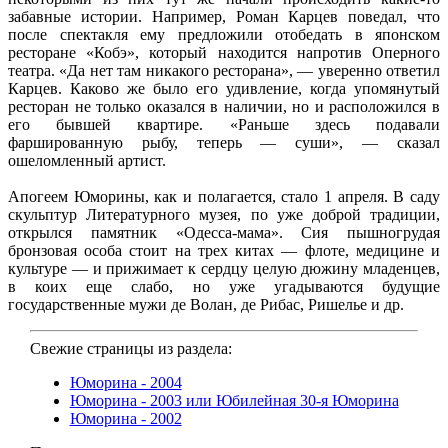
забавные истории. Например, Роман Карцев поведал, что
после спектакля ему предложили отобедать в японском
ресторане «Кобэ», который находится напротив Оперного
театра. «Да нет там никакого ресторана», — уверенно ответил
Карцев. Каково же было его удивление, когда упомянутый
ресторан не только оказался в наличии, но и расположился в
его бывшей квартире. «Раньше здесь подавали
фаршированную рыбу, теперь — суши», — сказал
ошеломленный артист.
Апогеем Юморины, как и полагается, стало 1 апреля. В саду
скульптур Литературного музея, по уже доброй традиции,
открылся памятник «Одесса-мама». Сия пышногрудая
бронзовая особа стоит на трех китах — флоте, медицине и
культуре — и прижимает к сердцу целую дюжину младенцев,
в коих еще слабо, но уже угадываются будущие
государственные мужи де Волан, де Рибас, Ришелье и др.
Свежие страницы из раздела:
Юморина - 2004
Юморина - 2003 или Юбилейная 30-я Юморина
Юморина - 2002