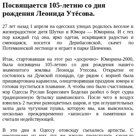
Посвящается 105-летию со дня
рождения Леонида Утёсова.
27 лет назад 1 апреля на одесских улицах родилось веселое и
жизнерадостное дитя Шутки и Юмора — Юморина. И с тех
пор каждый год она, ярко одетая, искрящаяся радостью и
смеющаяся, носится по Дерибасовской, скачет по
Потемкинской лестнице и играет в парке Шевченко.
Итак, стартовавшая на этот раз «досрочно» Юморина-2000,
была посвящена 105-летию со дня рождения нашего
знаменитого земляка Леонида Утесова. Открытие ее
состоялось на Думской площади, где рядом с мэрией была
пришвартована каравелла, олицетворявшая праздник юмора и
готовая пуститься в плавание. А чтобы оно было счастливым,
мэр Одессы Руслан Борисович Боделан разбил о борт судна
традиционную бутылку шампанского. После чего в воздух
взвились 2 тысячи разноцветных шаров, и три оглушительных
залпа дала чугунная пушка, которую мы, как выяснилось,
несколько преждевременно «записали» в памятники и
считали недействующей.
В эти дни в Одессу отовсюду съехались артисты. С
некоторыми из них тут же начали происходить какие-то