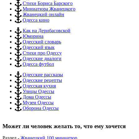
Стихи Бориса Барского
Миниатюра Жванецкого
Жванецкий онлайн
Одесса кино
Как на Дерибасовской
Юморина
Одесский словарь
Одесский язык
Стихи про Одессу
Одесские диалоги
Одесса футбол
Одесские рассказы
Одесские рецепты
Одесская кухня
Улицы Одессы
Дома Одессы
Музеи Одессы
Оборона Одессы
Может ли человек желать то, что ему хочется
Раздел -
Жванецкий 100 миниатюр