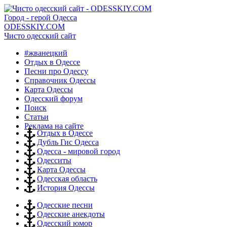
Город - герой Одесса
ODESSKIY.COM
Чисто одесский сайт
#жванецкий
Отдых в Одессе
Песни про Одессу
Справочник Одессы
Карта Одессы
Одесский форум
Поиск
Статьи
Реклама на сайте
Отдых в Одессе
Дубль Гис Одесса
Одесса - мировой город
Одесситы
Карта Одессы
Одесская область
История Одессы
Одесские песни
Одесские анекдоты
Одесский юмор