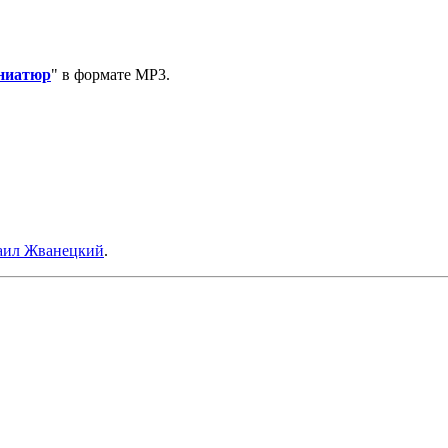
иниатюр
" в формате MP3.
ил Жванецкий
.