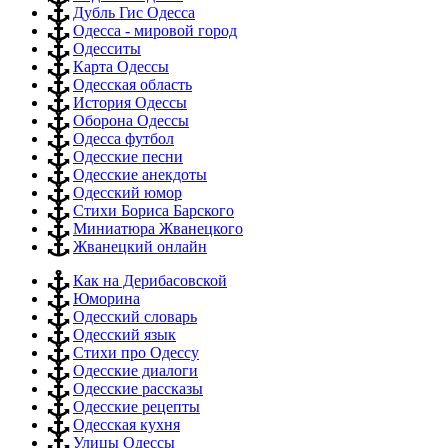
Дубль Гис Одесса
Одесса - мировой город
Одесситы
Карта Одессы
Одесская область
История Одессы
Оборона Одессы
Одесса футбол
Одесские песни
Одесские анекдоты
Одесский юмор
Стихи Бориса Барского
Миниатюра Жванецкого
Жванецкий онлайн
Как на Дерибасовской
Юморина
Одесский словарь
Одесский язык
Стихи про Одессу
Одесские диалоги
Одесские рассказы
Одесские рецепты
Одесская кухня
Улицы Одессы