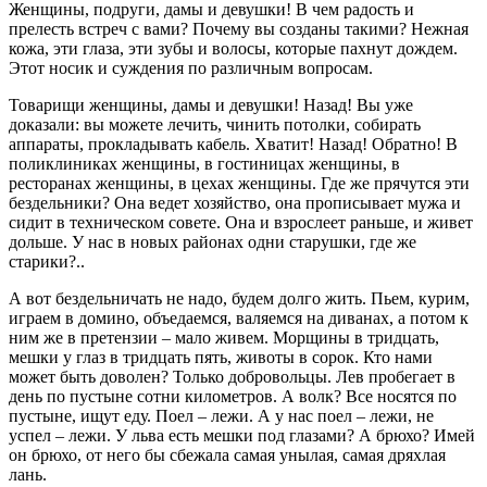
Женщины, подруги, дамы и девушки! В чем радость и
прелесть встреч с вами? Почему вы созданы такими? Нежная
кожа, эти глаза, эти зубы и волосы, которые пахнут дождем.
Этот носик и суждения по различным вопросам.
Товарищи женщины, дамы и девушки! Назад! Вы уже
доказали: вы можете лечить, чинить потолки, собирать
аппараты, прокладывать кабель. Хватит! Назад! Обратно! В
поликлиниках женщины, в гостиницах женщины, в
ресторанах женщины, в цехах женщины. Где же прячутся эти
бездельники? Она ведет хозяйство, она прописывает мужа и
сидит в техническом совете. Она и взрослеет раньше, и живет
дольше. У нас в новых районах одни старушки, где же
старики?..
А вот бездельничать не надо, будем долго жить. Пьем, курим,
играем в домино, объедаемся, валяемся на диванах, а потом к
ним же в претензии – мало живем. Морщины в тридцать,
мешки у глаз в тридцать пять, животы в сорок. Кто нами
может быть доволен? Только добровольцы. Лев пробегает в
день по пустыне сотни километров. А волк? Все носятся по
пустыне, ищут еду. Поел – лежи. А у нас поел – лежи, не
успел – лежи. У льва есть мешки под глазами? А брюхо? Имей
он брюхо, от него бы сбежала самая унылая, самая дряхлая
лань.