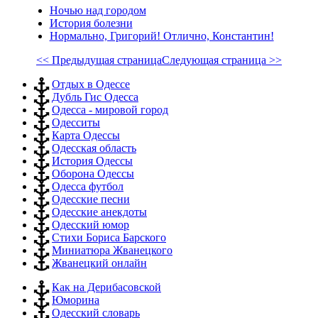
Ночью над городом
История болезни
Нормально, Григорий! Отлично, Константин!
<< Предыдущая страница
Следующая страница >>
Отдых в Одессе
Дубль Гис Одесса
Одесса - мировой город
Одесситы
Карта Одессы
Одесская область
История Одессы
Оборона Одессы
Одесса футбол
Одесские песни
Одесские анекдоты
Одесский юмор
Стихи Бориса Барского
Миниатюра Жванецкого
Жванецкий онлайн
Как на Дерибасовской
Юморина
Одесский словарь