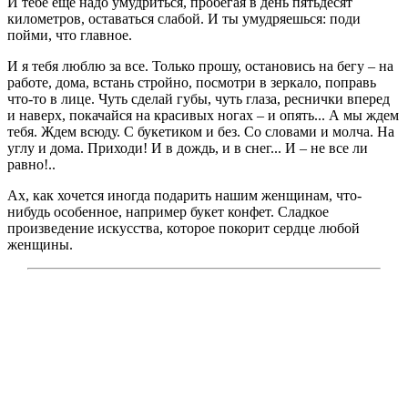
И тебе еще надо умудриться, пробегая в день пятьдесят
километров, оставаться слабой. И ты умудряешься: поди
пойми, что главное.
И я тебя люблю за все. Только прошу, остановись на бегу – на
работе, дома, встань стройно, посмотри в зеркало, поправь
что-то в лице. Чуть сделай губы, чуть глаза, реснички вперед
и наверх, покачайся на красивых ногах – и опять... А мы ждем
тебя. Ждем всюду. С букетиком и без. Со словами и молча. На
углу и дома. Приходи! И в дождь, и в снег... И – не все ли
равно!..
Ах, как хочется иногда подарить нашим женщинам, что-
нибудь особенное, например букет конфет. Сладкое
произведение искусства, которое покорит сердце любой
женщины.