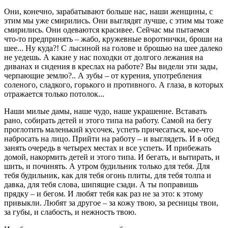
Они, конечно, зарабатывают больше нас, наши женщины, с
этим мы уже смирились. Они выглядят лучше, с этим мы тоже
смирились. Они одеваются красивее. Сейчас мы пытаемся
что-то предпринять – жабо, кружевные воротнички, броши на
шее... Ну куда?! С лысиной на голове и брошью на шее далеко
не уедешь. А какие у нас походки от долгого лежания на
диванах и сидения в креслах на работе? Вы видели эти зады,
черпающие землю?.. А зубы – от курения, употребления
соленого, сладкого, горького и противного. А глаза, в которых
отражается только потолок...
Наши милые дамы, наше чудо, наше украшение. Вставать
рано, собирать детей и этого типа на работу. Самой на бегу
проглотить маленький кусочек, успеть причесаться, кое-что
набросать на лицо. Прийти на работу – и выглядеть. И в обед
занять очередь в четырех местах и все успеть. И прибежать
домой, накормить детей и этого типа. И бегать, и вытирать, и
шить, и починять. А утром будильник только для тебя. Для
тебя будильник, как для тебя огонь плиты, для тебя толпа и
давка, для тебя слова, шипящие сзади. А ты поправишь
прядку – и бегом. И любят тебя как раз не за это: к этому
привыкли. Любят за другое – за кожу твою, за ресницы твои,
за губы, и слабость, и нежность твою.