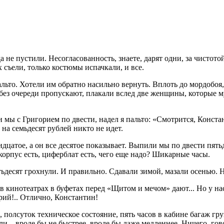
 не пустили. Несогласованность, знаете, дарят одни, за чистото
 съели, только костюмы испачкали, и все.
льто. Хотели им обратно насильно вернуть. Вплоть до мордобоя, 
, без очереди пропускают, плакали вслед две женщины, которые м
 мы с Григорием по двести, надел я пальто: «Смотрится, Конста
 на семьдесят рублей никто не идет.
ридцатое, а он все десятое показывает. Выпили мы по двести пят
 корпус есть, циферблат есть, чего еще надо? Шикарные часы.
тьдесят грохнули. И правильно. Сдавали зимой, мазали осенью. Н
в кинотеатрах в буфетах перед «Щитом и мечом» дают... Но у на
рий!.. Отлично, Константин!
 полсуток техническое состояние, пять часов в кабине багаж груз
ли – вроде бы не быстрее, вроде бы даже медленнее. Ничего, го