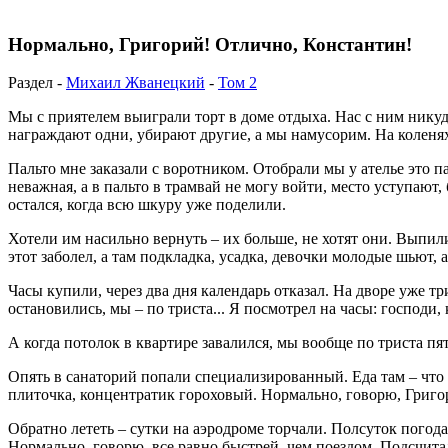
Нормально, Григорий! Отлично, Константин!
Раздел -
Михаил Жванецкий
-
Том 2
Мы с приятелем выиграли торт в доме отдыха. Нас с ним никуда
награждают одни, убирают другие, а мы намусорим. На коленях
Пальто мне заказали с воротником. Отобрали мы у ателье это па
неважная, а в пальто в трамвай не могу войти, место уступают
остался, когда всю шкуру уже поделили.
Хотели им насильно вернуть – их больше, не хотят они. Выпили
этот заболел, а там подкладка, усадка, девочки молодые шьют, а
Часы купили, через два дня календарь отказал. На дворе уже т
остановились, мы – по триста... Я посмотрел на часы: господи,
А когда потолок в квартире завалился, мы вообще по триста пя
Опять в санаторий попали специализированный. Еда там – что 
плиточка, концентратик гороховый. Нормально, говорю, Григо
Обратно лететь – сутки на аэродроме торчали. Полсуток погода,
Нормально, говорю, все равно быстрей, чем поездом. Подсчита