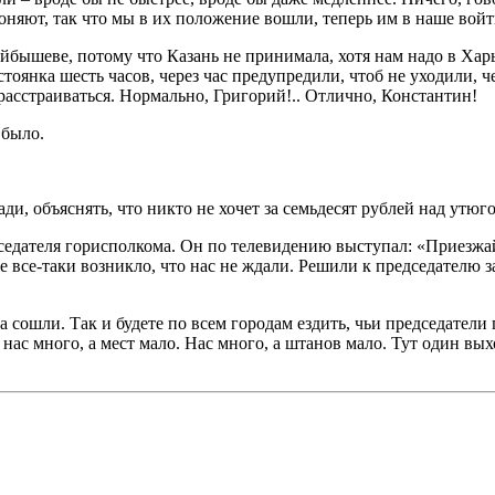
няют, так что мы в их положение вошли, теперь им в наше войти
йбышеве, потому что Казань не принимала, хотя нам надо в Харь
оянка шесть часов, через час предупредили, чтоб не уходили, чере
 расстраиваться. Нормально, Григорий!.. Отлично, Константин!
 было.
ади, объяснять, что никто не хочет за семьдесят рублей над утюго
седателя горисполкома. Он по телевидению выступал: «Приезжай
е все-таки возникло, что нас не ждали. Решили к председателю з
ма сошли. Так и будете по всем городам ездить, чьи председател
нас много, а мест мало. Нас много, а штанов мало. Тут один вых