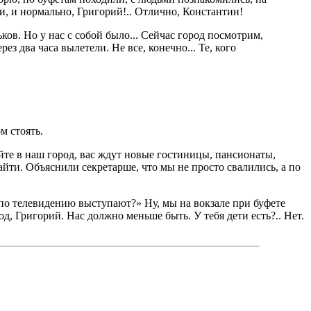
, и нормально, Григорий!.. Отлично, Константин!
ков. Но у нас с собой было... Сейчас город посмотрим,
з два часа вылетели. Не все, конечно... Те, кого
м стоять.
те в наш город, вас ждут новые гостиницы, пансионаты,
айти. Объяснили секретарше, что мы не просто свалились, а по
и по телевидению выступают?» Ну, мы на вокзале при буфете
од, Григорий. Нас должно меньше быть. У тебя дети есть?.. Нет.