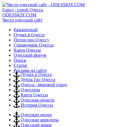
Город - герой Одесса
ODESSKIY.COM
Чисто одесский сайт
#жванецкий
Отдых в Одессе
Песни про Одессу
Справочник Одессы
Карта Одессы
Одесский форум
Поиск
Статьи
Реклама на сайте
Отдых в Одессе
Дубль Гис Одесса
Одесса - мировой город
Одесситы
Карта Одессы
Одесская область
История Одессы
Одесские песни
Одесские анекдоты
Одесский юмор