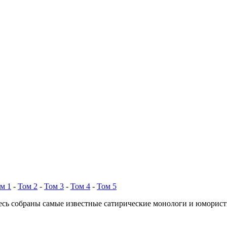
м 1
-
Том 2
-
Том 3
-
Том 4
-
Том 5
есь собраны самые известные сатирические монологи и юморис