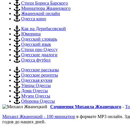
Стихи Бориса Барского
Миниатюра Жванецкого
Жванецкий онлайн
Одесса кино
Как на Дерибасовской
Юморина
Одесский словарь
Одесский язык
Стихи про Одессу
Одесские диалоги
Одесса футбол
Одесские рассказы
Одесские рецепты
Одесская кухня
Улицы Одессы
Дома Одессы
Музеи Одессы
Оборона Одессы
Сочинения Михаила Жванецкого
-
То
Михаил Жванецкий - 100 миниатюр
в формате MP3 онлайн. Зд
годов до наших дней.