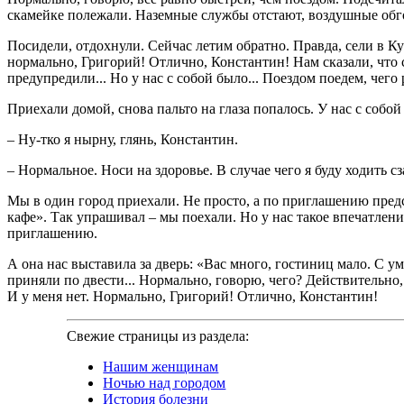
скамейке полежали. Наземные службы отстают, воздушные обго
Посидели, отдохнули. Сейчас летим обратно. Правда, сели в Ку
нормально, Григорий! Отлично, Константин! Нам сказали, что ст
предупредили... Но у нас с собой было... Поездом поедем, чего
Приехали домой, снова пальто на глаза попалось. У нас с собой
– Ну-тко я нырну, глянь, Константин.
– Нормальное. Носи на здоровье. В случае чего я буду ходить сз
Мы в один город приехали. Не просто, а по приглашению пред
кафе». Так упрашивал – мы поехали. Но у нас такое впечатлени
приглашению.
А она нас выставила за дверь: «Вас много, гостиниц мало. С у
приняли по двести... Нормально, говорю, чего? Действительно, 
И у меня нет. Нормально, Григорий! Отлично, Константин!
Свежие страницы из раздела:
Нашим женщинам
Ночью над городом
История болезни