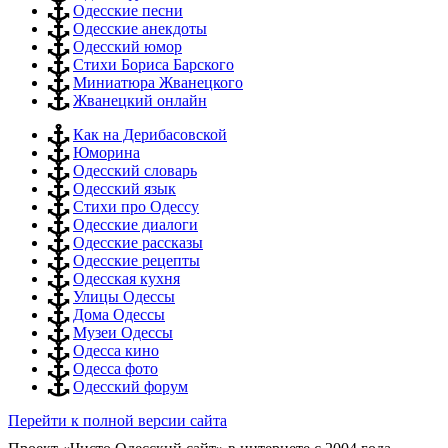
Одесские песни
Одесские анекдоты
Одесский юмор
Стихи Бориса Барского
Миниатюра Жванецкого
Жванецкий онлайн
Как на Дерибасовской
Юморина
Одесский словарь
Одесский язык
Стихи про Одессу
Одесские диалоги
Одесские рассказы
Одесские рецепты
Одесская кухня
Улицы Одессы
Дома Одессы
Музеи Одессы
Одесса кино
Одесса фото
Одесский форум
Перейти к полной версии сайта