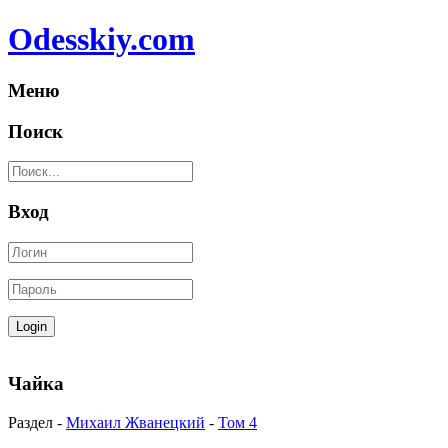
Odesskiy.com
Меню
Поиск
Вход
Чайка
Раздел -
Михаил Жванецкий
-
Том 4