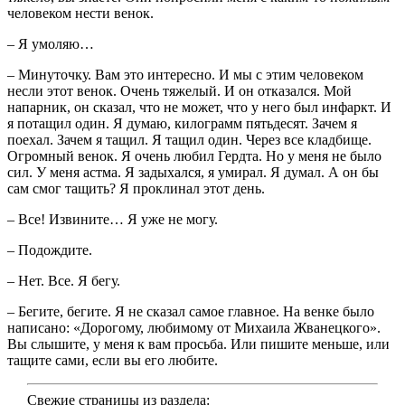
человеком нести венок.
– Я умоляю…
– Минуточку. Вам это интересно. И мы с этим человеком
несли этот венок. Очень тяжелый. И он отказался. Мой
напарник, он сказал, что не может, что у него был инфаркт. И
я потащил один. Я думаю, килограмм пятьдесят. Зачем я
поехал. Зачем я тащил. Я тащил один. Через все кладбище.
Огромный венок. Я очень любил Гердта. Но у меня не было
сил. У меня астма. Я задыхался, я умирал. Я думал. А он бы
сам смог тащить? Я проклинал этот день.
– Все! Извините… Я уже не могу.
– Подождите.
– Нет. Все. Я бегу.
– Бегите, бегите. Я не сказал самое главное. На венке было
написано: «Дорогому, любимому от Михаила Жванецкого».
Вы слышите, у меня к вам просьба. Или пишите меньше, или
тащите сами, если вы его любите.
Свежие страницы из раздела: