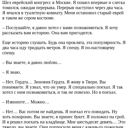
Шел еврейский конгресс в Москве. Я пошел впервые и слегка
томился, ожидая перерыва. Перерыв наступил через два часа.
Я мчался в туалетную комнату. Меня остановил старый еврей
в таком же сером костюме.
– Послушайте, я давно хотел с вами познакомиться. Я хочу
рассказать вам историю. Она вам пригодится.
Еще историю слушать. Будь она проклята, эта популярность. Я
два часа иду тридцать метров. Я спешу. Я по-настоящему
спешу.
– Вы знаете, я давно люблю…
– Я знаю.
– Нет. Гердта… Зиновия Гердта. Я живу в Твери. Вы
понимаете. Я узнал, что он умер. Я специально поехал. Я так
хотел с ним познакомиться, и так не повезло. Но я поехал.
– Извините… Можно…
– Нет… Вас потом не найдешь. Я поехал его повидать. Ну
хоть похороню. Вы знаете, я принес букет. Я положил на гроб.
И я решил поехать на кладбище. Мне шестьдесят девять… Это
тяжело, вы знаете. Они попросили меня с каким-то пожилым