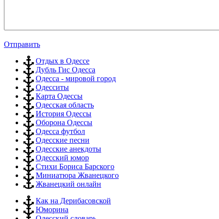
Отправить
Отдых в Одессе
Дубль Гис Одесса
Одесса - мировой город
Одесситы
Карта Одессы
Одесская область
История Одессы
Оборона Одессы
Одесса футбол
Одесские песни
Одесские анекдоты
Одесский юмор
Стихи Бориса Барского
Миниатюра Жванецкого
Жванецкий онлайн
Как на Дерибасовской
Юморина
Одесский словарь