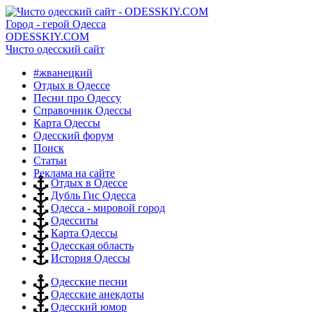
Город - герой Одесса
ODESSKIY.COM
Чисто одесский сайт
#жванецкий
Отдых в Одессе
Песни про Одессу
Справочник Одессы
Карта Одессы
Одесский форум
Поиск
Статьи
Реклама на сайте
Отдых в Одессе
Дубль Гис Одесса
Одесса - мировой город
Одесситы
Карта Одессы
Одесская область
История Одессы
Одесские песни
Одесские анекдоты
Одесский юмор