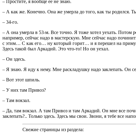
– Простите, я вообще ее не знаю.
– А как же. Конечно. Она же умерла до того, как ты родился. Т
– 34-го.
– А она умерла в 53-м. Все точно. Я тоже хотел уехать. Потом р
например, сейчас надо в мастерскую. Мне сейчас надо починить
с этим… С как его… ну который горит… и я перешел на примус
Здесь такой был Аркадий. Это что-то! Но он уехал.
– Он здесь.
– Я знаю. Я иду к нему. Мне раскладушку надо заклепать. Он с
– Вот этот шпиль.
– У них там Привоз?
– Там вокзал.
– Да, там вокзал. А там Привоз и там Аркадий. Он мне все почи
заклепать?.. Только здесь. Здесь мы свои. Звони, я тебе все нап
Свежие страницы из раздела: