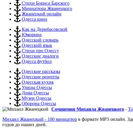
Стихи Бориса Барского
Миниатюра Жванецкого
Жванецкий онлайн
Одесса кино
Как на Дерибасовской
Юморина
Одесский словарь
Одесский язык
Стихи про Одессу
Одесские диалоги
Одесса футбол
Одесские рассказы
Одесские рецепты
Одесская кухня
Улицы Одессы
Дома Одессы
Музеи Одессы
Оборона Одессы
Сочинения Михаила Жванецкого
-
То
Михаил Жванецкий - 100 миниатюр
в формате MP3 онлайн. Зд
годов до наших дней.