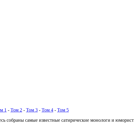
м 1
-
Том 2
-
Том 3
-
Том 4
-
Том 5
есь собраны самые известные сатирические монологи и юморис