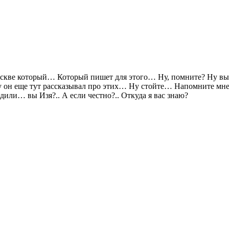
кве который… Который пишет для этого… Ну, помните? Ну вы 
 он еще тут рассказывал про этих… Ну стойте… Напомните мне
или… вы Изя?.. А если честно?.. Откуда я вас знаю?