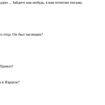
тыдно… Зайдите как-нибудь, я вам почитаю письма.
его отца. Он был часовщик?
 Привоз?
а в Израиле?