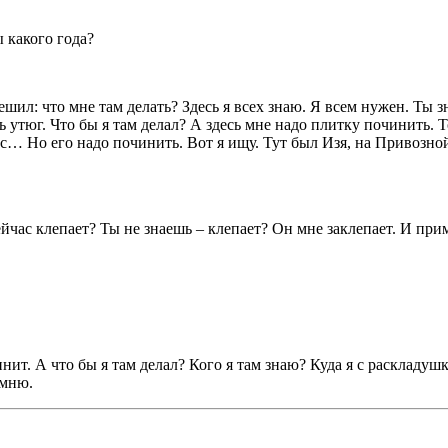
ы какого года?
ешил: что мне там делать? Здесь я всех знаю. Я всем нужен. Ты з
 утюг. Что бы я там делал? А здесь мне надо плитку починить. Т
… Но его надо починить. Вот я ищу. Тут был Изя, на Привозной
ейчас клепает? Ты не знаешь – клепает? Он мне заклепает. И при
нит. А что бы я там делал? Кого я там знаю? Куда я с раскладуш
омню.