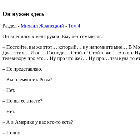
Он нужен здесь
Раздел -
Михаил Жванецкий
-
Том 4
Он вцепился в меня рукой. Ему лет семьдесят.
– Постойте, вы же этот… который… ну напомните мне… В Мос
Два.. этих… И он… Господи… Стойте! Стойте же… Это он. Ну
телевизору про это… Ну про что же?… Ну про… там куда-то езд
– Не представляю.
– Вы племянник Розы?
– Нет.
– Но вы ее знаете?
– Нет.
– А в Америке у вас кто-то есть?
– Полно.