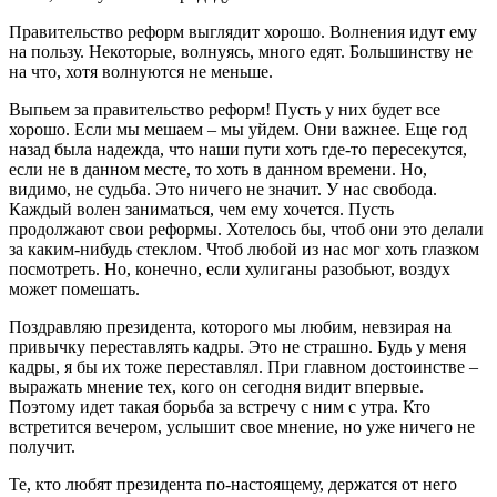
Правительство реформ выглядит хорошо. Волнения идут ему
на пользу. Некоторые, волнуясь, много едят. Большинству не
на что, хотя волнуются не меньше.
Выпьем за правительство реформ! Пусть у них будет все
хорошо. Если мы мешаем – мы уйдем. Они важнее. Еще год
назад была надежда, что наши пути хоть где-то пересекутся,
если не в данном месте, то хоть в данном времени. Но,
видимо, не судьба. Это ничего не значит. У нас свобода.
Каждый волен заниматься, чем ему хочется. Пусть
продолжают свои реформы. Хотелось бы, чтоб они это делали
за каким-нибудь стеклом. Чтоб любой из нас мог хоть глазком
посмотреть. Но, конечно, если хулиганы разобьют, воздух
может помешать.
Поздравляю президента, которого мы любим, невзирая на
привычку переставлять кадры. Это не страшно. Будь у меня
кадры, я бы их тоже переставлял. При главном достоинстве –
выражать мнение тех, кого он сегодня видит впервые.
Поэтому идет такая борьба за встречу с ним с утра. Кто
встретится вечером, услышит свое мнение, но уже ничего не
получит.
Те, кто любят президента по-настоящему, держатся от него