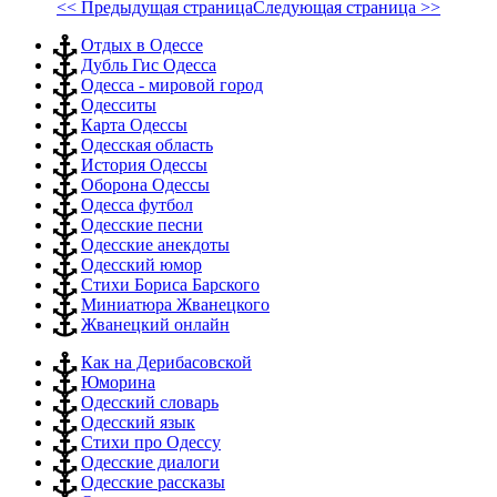
<< Предыдущая страница
Следующая страница >>
Отдых в Одессе
Дубль Гис Одесса
Одесса - мировой город
Одесситы
Карта Одессы
Одесская область
История Одессы
Оборона Одессы
Одесса футбол
Одесские песни
Одесские анекдоты
Одесский юмор
Стихи Бориса Барского
Миниатюра Жванецкого
Жванецкий онлайн
Как на Дерибасовской
Юморина
Одесский словарь
Одесский язык
Стихи про Одессу
Одесские диалоги
Одесские рассказы