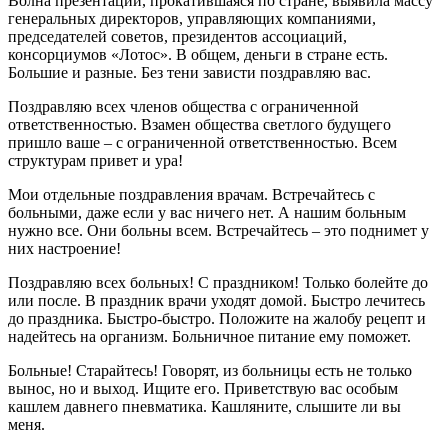
Волна презентаций, прокатившаяся по стране, выявила массу
генеральных директоров, управляющих компаниями,
председателей советов, президентов ассоциаций,
консорциумов «Лотос». В общем, деньги в стране есть.
Большие и разные. Без тени зависти поздравляю вас.
Поздравляю всех членов общества с ограниченной
ответственностью. Взамен общества светлого будущего
пришло ваше – с ограниченной ответственностью. Всем
структурам привет и ура!
Мои отдельные поздравления врачам. Встречайтесь с
больными, даже если у вас ничего нет. А нашим больным
нужно все. Они больны всем. Встречайтесь – это поднимет у
них настроение!
Поздравляю всех больных! С праздником! Только болейте до
или после. В праздник врачи уходят домой. Быстро лечитесь
до праздника. Быстро-быстро. Положите на жалобу рецепт и
надейтесь на организм. Больничное питание ему поможет.
Больные! Старайтесь! Говорят, из больницы есть не только
вынос, но и выход. Ищите его. Приветствую вас особым
кашлем давнего пневматика. Кашляните, слышите ли вы
меня.