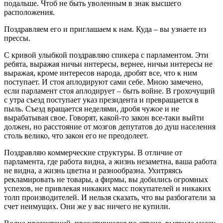
подальше. Чтоб не быть уволенным в знак высшего
расположения.
Поздравляем его и приглашаем к нам. Куда – вы узнаете из
прессы.
С кривой улыбкой поздравляю спикера с парламентом. Эти
ребята, выражая ничьи интересы, вернее, ничьи интересы не
выражая, кроме интересов народа, дробят все, что к ним
поступает. И стоя аплодируют сами себе. Мною замечено,
если парламент стоя аплодирует – быть войне. В грохочущий
с утра съезд поступает указ президента и превращается в
пыль. Съезд вращается неделями, дробя чужое и не
вырабатывая свое. Говорят, какой-то закон все-таки выйти
должен, но расстояние от мозгов депутатов до душ населения
столь велико, что закон его не преодолеет.
Поздравляю коммерческие структуры. В отличие от
парламента, где работа видна, а жизнь незаметна, ваша работа
не видна, а жизнь цветна и разнообразна. Ухитряясь
рекламировать не товары, а фирмы, вы добились огромных
успехов, не привлекая никаких масс покупателей и никаких
толп производителей. И нельзя сказать, что вы разбогатели за
счет неимущих. Они же у вас ничего не купили.