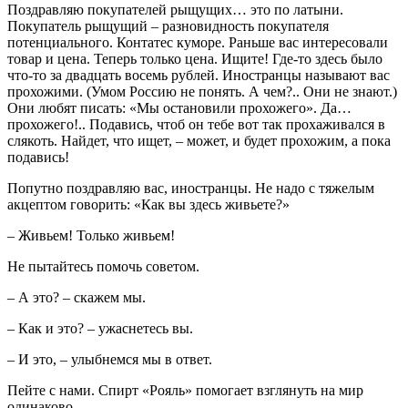
Поздравляю покупателей рыщущих… это по латыни.
Покупатель рыщущий – разновидность покупателя
потенциального. Контатес куморе. Раньше вас интересовали
товар и цена. Теперь только цена. Ищите! Где-то здесь было
что-то за двадцать восемь рублей. Иностранцы называют вас
прохожими. (Умом Россию не понять. А чем?.. Они не знают.)
Они любят писать: «Мы остановили прохожего». Да…
прохожего!.. Подавись, чтоб он тебе вот так прохаживался в
слякоть. Найдет, что ищет, – может, и будет прохожим, а пока
подавись!
Попутно поздравляю вас, иностранцы. Не надо с тяжелым
акцептом говорить: «Как вы здесь живьете?»
– Живьем! Только живьем!
Не пытайтесь помочь советом.
– А это? – скажем мы.
– Как и это? – ужаснетесь вы.
– И это, – улыбнемся мы в ответ.
Пейте с нами. Спирт «Рояль» помогает взглянуть на мир
одинаково.