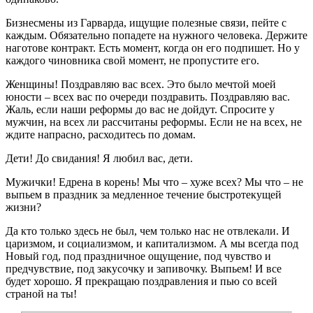
Бизнесмены из Гарварда, ищущие полезные связи, пейте с
каждым. Обязательно попадете на нужного человека. Держите
наготове контракт. Есть момент, когда он его подпишет. Но у
каждого чиновника свой момент, не пропустите его.
Женщины! Поздравляю вас всех. Это было мечтой моей
юности – всех вас по очереди поздравить. Поздравляю вас.
Жаль, если наши реформы до вас не дойдут. Спросите у
мужчин, на всех ли рассчитаны реформы. Если не на всех, не
ждите напрасно, расходитесь по домам.
Дети! До свидания! Я любил вас, дети.
Мужички! Едрена в корень! Мы что – хуже всех? Мы что – не
выпьем в праздник за медленное течение быстротекущей
жизни?
Да кто только здесь не был, чем только нас не отвлекали. И
царизмом, и социализмом, и капитализмом. А мы всегда под
Новый год, под праздничное ощущение, под чувство и
предчувствие, под закусочку и запивочку. Выпьем! И все
будет хорошо. Я прекращаю поздравления и пью со всей
страной на ты!