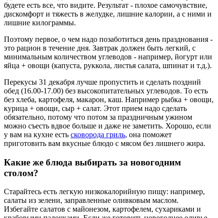
будете есть все, что видите. Результат - плохое самочувствие,
дискомфорт и тяжесть в желудке, лишние калории, а с ними и
лишние килограммы.
Поэтому первое, о чем надо позаботиться день празднования -
это рацион в течение дня. Завтрак должен быть легкий, с
минимальным количеством углеводов - например, йогурт или
яйца + овощи (капуста, руккола, листья салата, шпинат и т.д.).
Перекусы 31 декабря лучше пропустить и сделать поздний
обед (16.00-17.00) без высокопитательных углеводов. То есть
без хлеба, картофеля, макарон, каш. Например рыбка + овощи,
курица + овощи, сыр + салат. Этот прием надо сделать
обязательно, потому что потом за праздничным ужином
можно съесть вдвое больше и даже не заметить. Хорошо, если
у вам на кухне есть
сковорода гриль
, она поможет
приготовить вам вкусные блюдо с мясом без лишнего жира.
Какие же блюда выбирать за новогодним
столом?
Старайтесь есть легкую низкокалорийную пищу: например,
салаты из зелени, заправленные оливковым маслом.
Избегайте салатов с майонезом, картофелем, сухариками и
крабовыми палочками. Если же готовить новогоднее оливье -