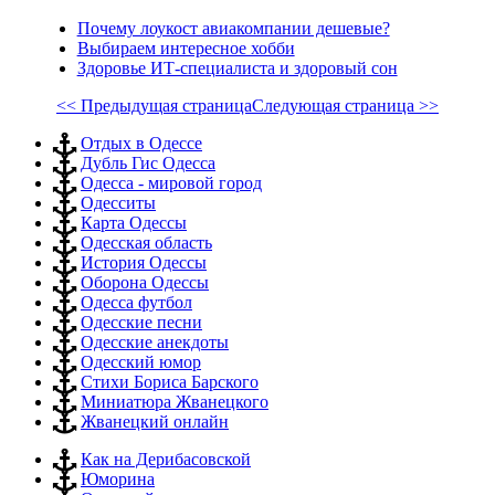
Почему лоукост авиакомпании дешевые?
Выбираем интересное хобби
Здоровье ИТ-специалиста и здоровый сон
<< Предыдущая страница
Следующая страница >>
Отдых в Одессе
Дубль Гис Одесса
Одесса - мировой город
Одесситы
Карта Одессы
Одесская область
История Одессы
Оборона Одессы
Одесса футбол
Одесские песни
Одесские анекдоты
Одесский юмор
Стихи Бориса Барского
Миниатюра Жванецкого
Жванецкий онлайн
Как на Дерибасовской
Юморина