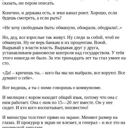
сказать, ни пером описать.
Конечно, и держава есть, и зеки канал роют. Хорошо, если
будешь смотреть, а если рыть?
«Не хочу свободным быть: обманули, обокрали, ободрали!..»
Но, дед, все взрослые так живут. Ну следи за собой, чтоб не
обманули. Ну не верь банкам и их процентам. Воюй.
Вырывай у власти власть. Вырывая друг у друга,
устанавливаем равновесие контроля над государством. У тебя
этого никогда не было. За эти тринадцать лет ты стал умнее на
сто.
«Да! – кричишь ты, – кого бы мы ни выбрали, все воруют. Все
думают о себе».
Вот видишь, а ты с ними говоришь о коммунизме.
И милиция с вором находит общий язык, потому что она с
ним работает. Она с ним по 15—20 лет вместе. Он у нее
сидит. И кто кого воспитывает, неизвестно!
И министры толстеют прямо на экране. Меняют размер на
глазах. И прокурор в экран не влезает, и генерал – и все это на
нищенской зарплате.