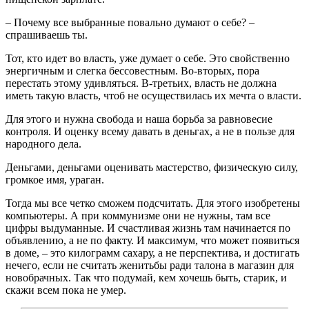
– Почему все выбранные повально думают о себе? –
спрашиваешь ты.
Тот, кто идет во власть, уже думает о себе. Это свойственно
энергичным и слегка бессовестным. Во-вторых, пора
перестать этому удивляться. В-третьих, власть не должна
иметь такую власть, чтоб не осуществилась их мечта о власти.
Для этого и нужна свобода и наша борьба за равновесие
контроля. И оценку всему давать в деньгах, а не в пользе для
народного дела.
Деньгами, деньгами оценивать мастерство, физическую силу,
громкое имя, ураган.
Тогда мы все четко сможем подсчитать. Для этого изобретены
компьютеры. А при коммунизме они не нужны, там все
цифры выдуманные. И счастливая жизнь там начинается по
объявлению, а не по факту. И максимум, что может появиться
в доме, – это килограмм сахару, а не перспектива, и достигать
нечего, если не считать женитьбы ради талона в магазин для
новобрачных. Так что подумай, кем хочешь быть, старик, и
скажи всем пока не умер.