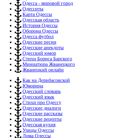
Одесса - мировой город
Одесситы
Карта Одессы
Одесская область
История Одессы
Оборона Одессы
Одесса футбол
Одесские песни
Одесские анекдоты
Одесский юмор
Стихи Бориса Барского
Миниатюра Жванецкого
Жванецкий онлайн
Как на Дерибасовской
Юморина
Одесский словарь
Одесский язык
Стихи про Одессу
Одесские диалоги
Одесские рассказы
Одесские рецепты
Одесская кухня
Улицы Одессы
Дома Одессы