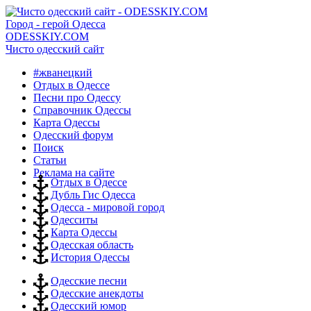
Город - герой Одесса
ODESSKIY.COM
Чисто одесский сайт
#жванецкий
Отдых в Одессе
Песни про Одессу
Справочник Одессы
Карта Одессы
Одесский форум
Поиск
Статьи
Реклама на сайте
Отдых в Одессе
Дубль Гис Одесса
Одесса - мировой город
Одесситы
Карта Одессы
Одесская область
История Одессы
Одесские песни
Одесские анекдоты
Одесский юмор