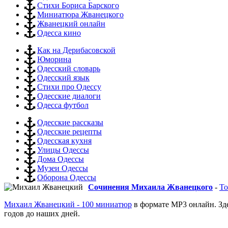
Стихи Бориса Барского
Миниатюра Жванецкого
Жванецкий онлайн
Одесса кино
Как на Дерибасовской
Юморина
Одесский словарь
Одесский язык
Стихи про Одессу
Одесские диалоги
Одесса футбол
Одесские рассказы
Одесские рецепты
Одесская кухня
Улицы Одессы
Дома Одессы
Музеи Одессы
Оборона Одессы
Сочинения Михаила Жванецкого
-
То
Михаил Жванецкий - 100 миниатюр
в формате MP3 онлайн. Зд
годов до наших дней.