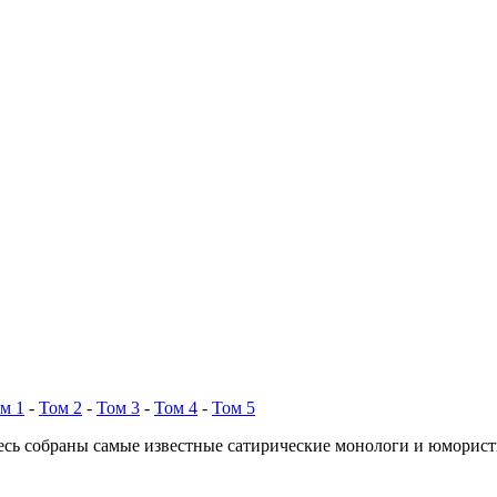
м 1
-
Том 2
-
Том 3
-
Том 4
-
Том 5
есь собраны самые известные сатирические монологи и юморис