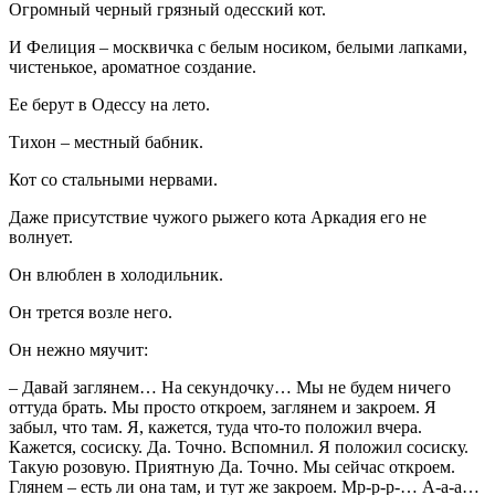
Огромный черный грязный одесский кот.
И Фелиция – москвичка с белым носиком, белыми лапками,
чистенькое, ароматное создание.
Ее берут в Одессу на лето.
Тихон – местный бабник.
Кот со стальными нервами.
Даже присутствие чужого рыжего кота Аркадия его не
волнует.
Он влюблен в холодильник.
Он трется возле него.
Он нежно мяучит:
– Давай заглянем… На секундочку… Мы не будем ничего
оттуда брать. Мы просто откроем, заглянем и закроем. Я
забыл, что там. Я, кажется, туда что-то положил вчера.
Кажется, сосиску. Да. Точно. Вспомнил. Я положил сосиску.
Такую розовую. Приятную Да. Точно. Мы сейчас откроем.
Глянем – есть ли она там, и тут же закроем. Мр-р-р-… А-а-а…