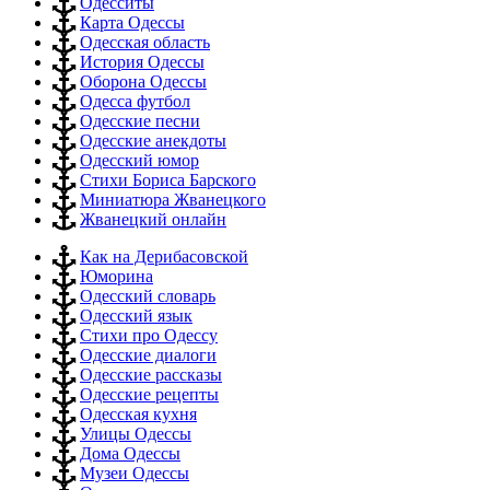
Одесситы
Карта Одессы
Одесская область
История Одессы
Оборона Одессы
Одесса футбол
Одесские песни
Одесские анекдоты
Одесский юмор
Стихи Бориса Барского
Миниатюра Жванецкого
Жванецкий онлайн
Как на Дерибасовской
Юморина
Одесский словарь
Одесский язык
Стихи про Одессу
Одесские диалоги
Одесские рассказы
Одесские рецепты
Одесская кухня
Улицы Одессы
Дома Одессы
Музеи Одессы