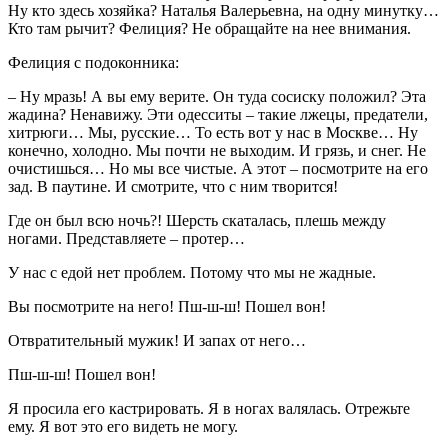
Ну кто здесь хозяйка? Наталья Валерьевна, на одну минутку…
Кто там рычит? Фелиция? Не обращайте на нее внимания.
Фелиция с подоконника:
– Ну мразь! А вы ему верите. Он туда сосиску положил? Эта
жадина? Ненавижу. Эти одесситы – такие лжецы, предатели,
хитрюги… Мы, русские… То есть вот у нас в Москве… Ну
конечно, холодно. Мы почти не выходим. И грязь, и снег. Не
очистишься… Но мы все чистые. А этот – посмотрите на его
зад. В паутине. И смотрите, что с ним творится!
Где он был всю ночь?! Шерсть скаталась, плешь между
ногами. Представляете – протер…
У нас с едой нет проблем. Потому что мы не жадные.
Вы посмотрите на него! Пш-ш-ш! Пошел вон!
Отвратительный мужик! И запах от него…
Пш-ш-ш! Пошел вон!
Я просила его кастрировать. Я в ногах валялась. Отрежьте
ему. Я вот это его видеть не могу.