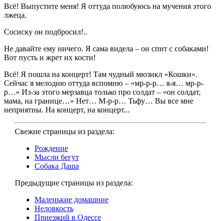
Всё! Выпустите меня! Я оттуда полюбуюсь на мучения этого
лжеца.
Сосиску он подбросил!..
Не давайте ему ничего. Я сама видела – он спит с собаками!
Вот пусть и жрет их кости!
Всё! Я пошла на концерт! Там чудный мюзикл «Кошки».
Сейчас я мелодию оттуда вспомню – «мр-р-р… я-я… мр-р-
р…» Из-за этого мерзавца только про солдат – «он солдат,
мама, на границе…» Нет… М-р-р… Тьфу… Вы все мне
неприятны. На концерт, на концерт...
Свежие страницы из раздела:
Рождение
Мысли бегут
Собака Даша
Предыдущие страницы из раздела:
Маленькие домашние
Неловкость
Приезжий в Одессе